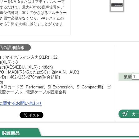
サーをCAT5またはオプティカルケーブ
するだけで、最大48chの音声信号をデ
送受信可能。重くてかさばるマルチケー
き回す必要がなくなり、PAシステムの
かる手間を大幅に減らすことができま
品の詳細情報
：マイク/ライン入力(XLR)：32
XLR)：8
(AES/EBU、XLR)：4(8ch)
/O：MADI(RJ45またはSC)：2(MAIN、AUX)
数量
×D)：482×133×276mm(除突起部)
kg
Iカード(Si Performer、Si Expression、Si Compact用)、ゴ
、電源ケーブル、電源ケーブル固定金具
に関するお問い合わせ
関連商品