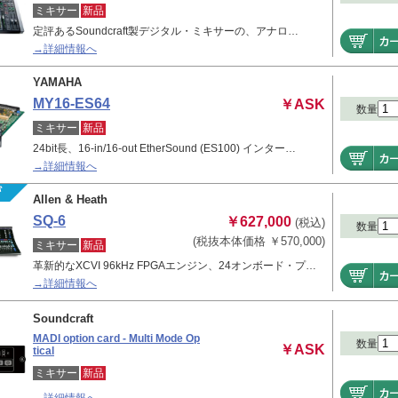
ミキサー
新品
定評あるSoundcraft製デジタル・ミキサーの、アナロ…
→詳細情報へ
YAMAHA
MY16-ES64
￥ASK
数量
ミキサー
新品
24bit長、16-in/16-out EtherSound (ES100) インター…
→詳細情報へ
Allen & Heath
SQ-6
￥627,000
(税込)
数量
(税抜本体価格 ￥570,000)
ミキサー
新品
革新的なXCVI 96kHz FPGAエンジン、24オンボード・プ…
→詳細情報へ
Soundcraft
MADI option card - Multi Mode Op
数量
￥ASK
tical
ミキサー
新品