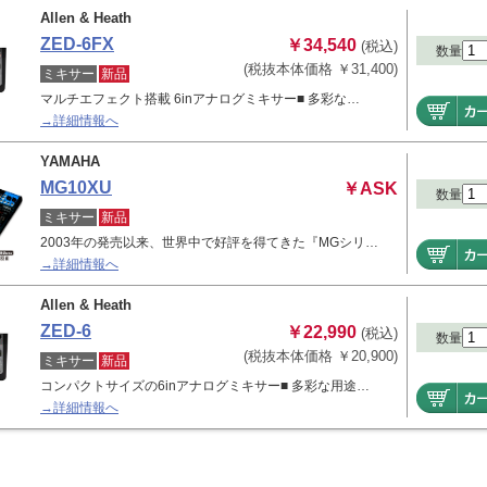
Allen & Heath
ZED-6FX
￥34,540
(税込)
数量
(税抜本体価格 ￥31,400)
ミキサー
新品
マルチエフェクト搭載 6inアナログミキサー■ 多彩な…
→詳細情報へ
YAMAHA
MG10XU
￥ASK
数量
ミキサー
新品
2003年の発売以来、世界中で好評を得てきた『MGシリ…
→詳細情報へ
Allen & Heath
ZED-6
￥22,990
(税込)
数量
(税抜本体価格 ￥20,900)
ミキサー
新品
コンパクトサイズの6inアナログミキサー■ 多彩な用途…
→詳細情報へ