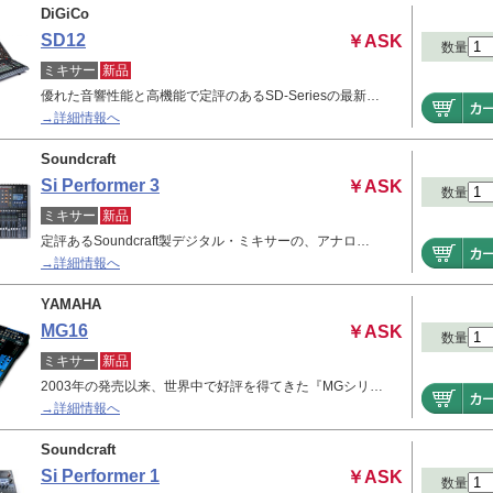
DiGiCo
SD12
￥ASK
数量
ミキサー
新品
優れた音響性能と高機能で定評のあるSD-Seriesの最新…
→詳細情報へ
Soundcraft
Si Performer 3
￥ASK
数量
ミキサー
新品
定評あるSoundcraft製デジタル・ミキサーの、アナロ…
→詳細情報へ
YAMAHA
MG16
￥ASK
数量
ミキサー
新品
2003年の発売以来、世界中で好評を得てきた『MGシリ…
→詳細情報へ
Soundcraft
Si Performer 1
￥ASK
数量