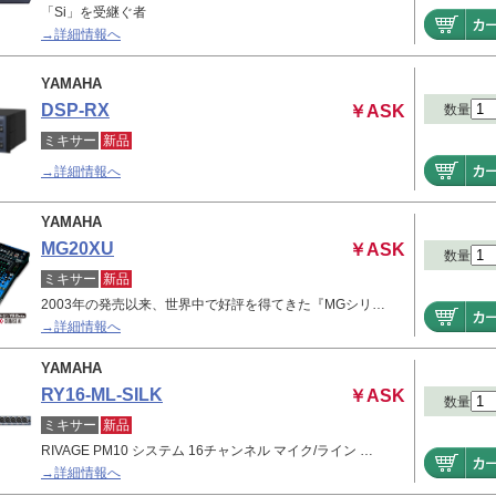
「Si」を受継ぐ者
→詳細情報へ
YAMAHA
DSP-RX
￥ASK
数量
ミキサー
新品
→詳細情報へ
YAMAHA
MG20XU
￥ASK
数量
ミキサー
新品
2003年の発売以来、世界中で好評を得てきた『MGシリ…
→詳細情報へ
YAMAHA
RY16-ML-SILK
￥ASK
数量
ミキサー
新品
RIVAGE PM10 システム 16チャンネル マイク/ライン …
→詳細情報へ