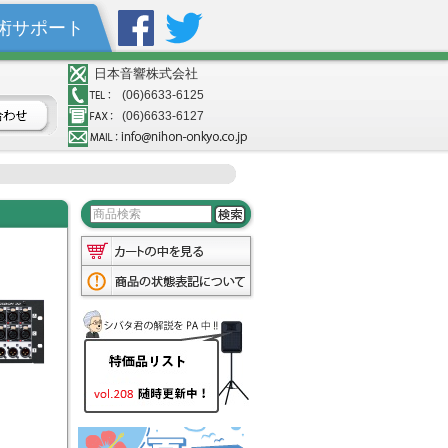
術サポート
日本音響株式会社
(06)6633-6125
(06)6633-6127