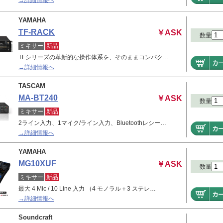
→詳細情報へ
YAMAHA
TF-RACK
￥ASK
数量
ミキサー
新品
TFシリーズの革新的な操作体系を、そのままコンパク…
→詳細情報へ
TASCAM
MA-BT240
￥ASK
数量
ミキサー
新品
2ライン入力、1マイク/ライン入力、Bluetoothレシー…
→詳細情報へ
YAMAHA
MG10XUF
￥ASK
数量
ミキサー
新品
最大 4 Mic / 10 Line 入力 （4 モノラル＋3 ステレ…
→詳細情報へ
Soundcraft