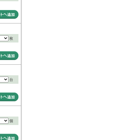
枚
台
個