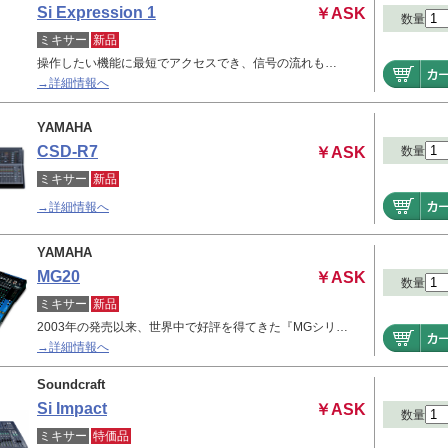
Si Expression 1
￥ASK
数量
ミキサー
新品
操作したい機能に最短でアクセスでき、信号の流れも…
→詳細情報へ
YAMAHA
CSD-R7
￥ASK
数量
ミキサー
新品
→詳細情報へ
YAMAHA
MG20
￥ASK
数量
ミキサー
新品
2003年の発売以来、世界中で好評を得てきた『MGシリ…
→詳細情報へ
Soundcraft
Si Impact
￥ASK
数量
ミキサー
特価品