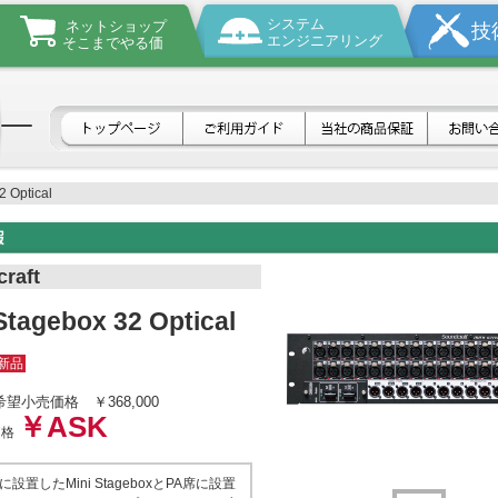
システム
ネットショップ
技
エンジニアリング
そこまでやる価
2 Optical
raft
Stagebox 32 Optical
新品
希望小売価格
￥368,000
￥ASK
価格
設置したMini StageboxとPA席に設置