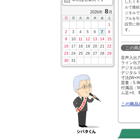
したミキ
ルで接続
8
2026年
月
ジタルで
日
月
火
水
木
金
土
ブルを引
設営に掛
1
す。
2
3
4
5
6
7
8
9
10
11
12
13
14
15
16
17
18
19
20
21
22
この商
23
24
25
26
27
28
29
音声入出力
30
31
ライン出力(
デジタル出力
デジタル I
寸法(W×H
質量：5.9
付属品：MAD
ム足×4
この商品