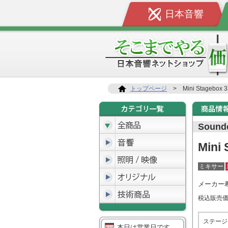
日本音響
トップページ
>
Mini Stagebox 3
Soundc
Mini 
ミキサー
メーカー
税込販売
ステージに
本日は営業日です