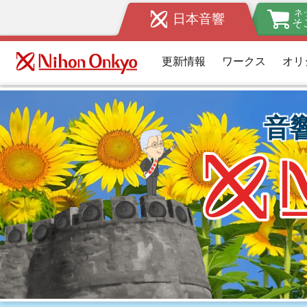
ネ
日本音響
そ
EAW
Anya
更新情報
ワークス
オリ
新品
￥
税込販売価格
Cooper Industr
カムロック 
スコンタ
新品
￥
税込販売価格