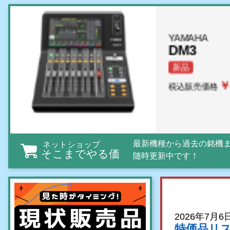
YAMAHA
DM3
新品
￥
税込販売価格
最新機種から過去の銘機
ネットショップ
そこまでやる価
随時更新中です！
Sennheiser
EW-DX S
新品
2026年7月6
￥
税込販売価格
特価品リス