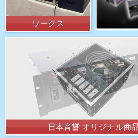
￥
税込販売価格
ワークス
YAMAHA
VXH8W
新品
￥
税込販売価格
日本音響 オリジナル商