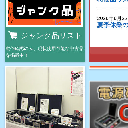
2026年6月2
夏季休業
ジャンク品リスト
XTA
DNA 40-X
動作確認のみ、現状使用可能な中古品
を掲載中！
新品
￥
税込販売価格
K&M
21460W
新品