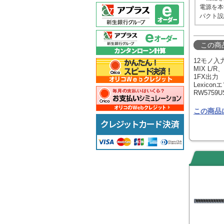
電源を本
パクト設
この商
12モノ入
MIX L/R
1FX出力
Lexic
RW5759U
この商品