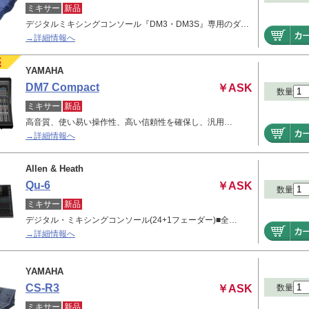
ミキサー
新品
デジタルミキシングコンソール『DM3・DM3S』専用のダ…
→詳細情報へ
YAMAHA
DM7 Compact
￥ASK
数量
ミキサー
新品
高音質、使い易い操作性、高い信頼性を確保し、汎用…
→詳細情報へ
Allen & Heath
Qu-6
￥ASK
数量
ミキサー
新品
デジタル・ミキシングコンソール(24+1フェーダー)■全…
→詳細情報へ
YAMAHA
CS-R3
￥ASK
数量
ミキサー
新品