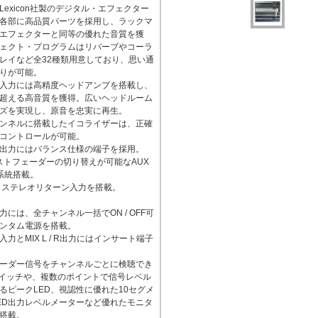
Lexicon社製のデジタル・エフェクター
各部に高品質パーツを採用し、ラックマ
エフェクターと同等の優れた音質を獲
ェクト・プログラムはリバーブやコーラ
レイなど全32種類用意しており、思い通
りが可能。
入力には高精度ヘッドアンプを搭載し、
超える高音質を獲得。広いヘッドルーム
ズを実現し、原音を忠実に再生。
ンネルに搭載したイコライザーは、正確
コントロールが可能。
出力にはバランス仕様の端子を採用。
ポストフェーダーの切り替えが可能なAUX
系統搭載。
とステレオリターン入力を搭載。
力には、全チャンネル一括でON / OFF可
ンタム電源を搭載。
入力とMIX L / R出力にはインサート端子
ーダー信号をチャンネルごとに検聴でき
スイッチや、複数のポイントで信号レベル
るピークLED、視認性に優れた10セグメ
ED出力レベルメーターなど優れたモニタ
搭載。