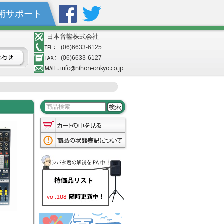
術サポート
日本音響株式会社
(06)6633-6125
(06)6633-6127