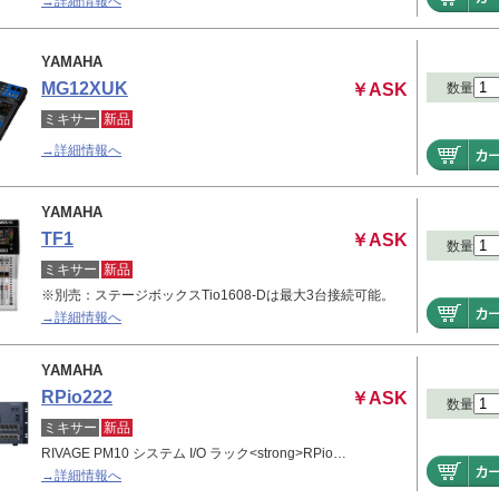
→詳細情報へ
YAMAHA
MG12XUK
￥ASK
数量
ミキサー
新品
→詳細情報へ
YAMAHA
TF1
￥ASK
数量
ミキサー
新品
※別売：ステージボックスTio1608-Dは最大3台接続可能。
→詳細情報へ
YAMAHA
RPio222
￥ASK
数量
ミキサー
新品
RIVAGE PM10 システム I/O ラック<strong>RPio…
→詳細情報へ