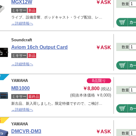
MGX12W
￥ASK
数量
ミキサー
新品
ライブ、設備音響、ポッドキャスト・ライブ配信、レ…
→詳細情報へ
Soundcraft
Aviom 16ch Output Card
￥ASK
数量
ミキサー
新品
→詳細情報へ
YAMAHA
8点限り
MB1000
￥8,800
(税込)
数量
(税抜本体価格 ￥8,000)
ミキサー
最終品
新古品、新入荷しました。限定特価ですので、ご検討…
→詳細情報へ
YAMAHA
DMCVR-DM3
￥ASK
数量