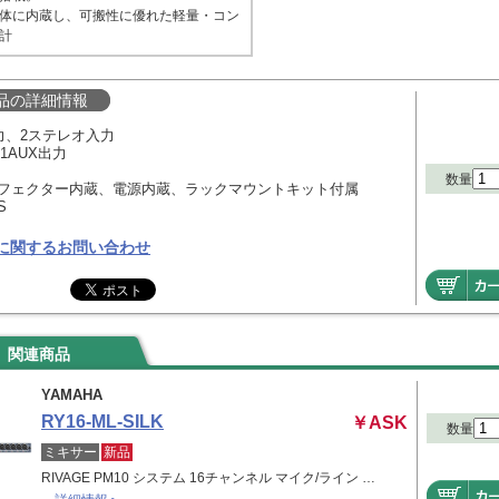
体に内蔵し、可搬性に優れた軽量・コン
計
品の詳細情報
力、2ステレオ入力
、1AUX出力
数量
onエフェクター内蔵、電源内蔵、ラックマウントキット付属
S
に関するお問い合わせ
関連商品
YAMAHA
RY16-ML-SILK
￥ASK
数量
ミキサー
新品
RIVAGE PM10 システム 16チャンネル マイク/ライン …