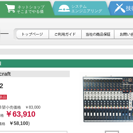
システム
ネットショップ
技
エンジニアリング
そこまでやる価
raft
2
新品
希望小売価格
￥83,000
￥63,910
価格
￥58,100
)
体価格