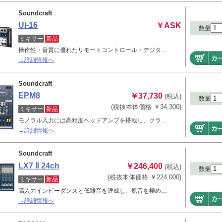
Soundcraft
Ui-16
￥ASK
数量
ミキサー
新品
操作性・音質に優れたリモートコントロール・デジタ…
→詳細情報へ
Soundcraft
EPM8
￥37,730
(税込)
数量
(税抜本体価格 ￥34,300)
ミキサー
新品
モノラル入力には高精度ヘッドアンプを搭載し、クラ…
→詳細情報へ
Soundcraft
LX7 Ⅱ 24ch
￥246,400
(税込)
数量
(税抜本体価格 ￥224,000)
ミキサー
新品
高入力インピーダンスと低雑音を達成し、原音を極め…
→詳細情報へ