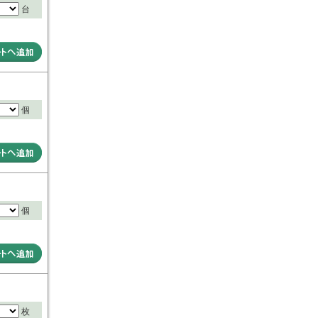
台
個
個
枚