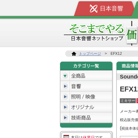
日本音響
トップページ
>
EFX12
Soundc
EFX1
ミキサー
メーカー
税込販売
(
税抜本
本日は
休業日
です