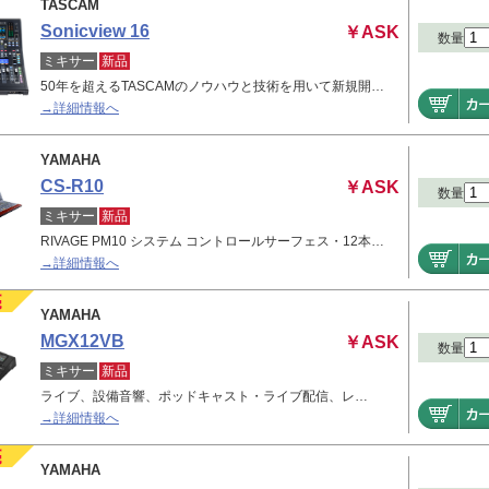
TASCAM
Sonicview 16
￥ASK
数量
ミキサー
新品
50年を超えるTASCAMのノウハウと技術を用いて新規開…
→詳細情報へ
YAMAHA
CS-R10
￥ASK
数量
ミキサー
新品
RIVAGE PM10 システム コントロールサーフェス・12本…
→詳細情報へ
YAMAHA
MGX12VB
￥ASK
数量
ミキサー
新品
ライブ、設備音響、ポッドキャスト・ライブ配信、レ…
→詳細情報へ
YAMAHA