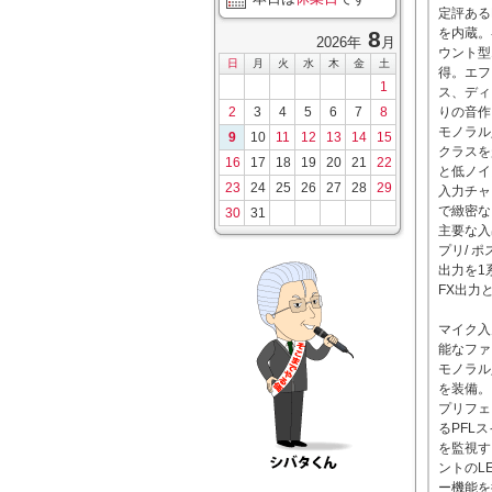
定評ある
を内蔵。
8
2026年
月
ウント型
日
月
火
水
木
金
土
得。エフ
1
ス、ディ
2
3
4
5
6
7
8
りの音作
モノラル
9
10
11
12
13
14
15
クラスを
16
17
18
19
20
21
22
と低ノイ
23
24
25
26
27
28
29
入力チャ
で緻密な
30
31
主要な入
プリ/ 
出力を1
FX出力
マイク入
能なファ
モノラル
を装備。
プリフェ
るPFL
を監視す
ントのL
ー機能を