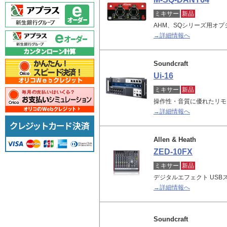
ミキサー
新品
AHM、SQシリーズ用オ
→詳細情報へ
Soundcraft
Ui-16
ミキサー
新品
操作性・音質に優れたリモ
→詳細情報へ
Allen & Heath
ZED-10FX
ミキサー
新品
デジタルエフェクト USB
→詳細情報へ
Soundcraft