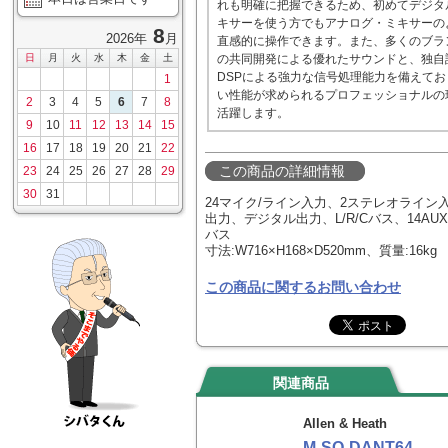
れも明確に把握できるため、初めてデジタ
キサーを使う方でもアナログ・ミキサーの
8
2026年
月
直感的に操作できます。また、多くのブラ
日
月
火
水
木
金
土
の共同開発による優れたサウンドと、独自
DSPによる強力な信号処理能力を備えてお
1
い性能が求められるプロフェッショナルの
2
3
4
5
6
7
8
活躍します。
9
10
11
12
13
14
15
16
17
18
19
20
21
22
この商品の詳細情報
23
24
25
26
27
28
29
30
31
24マイク/ライン入力、2ステレオライン
出力、デジタル出力、L/R/Cバス、14AU
バス
寸法:W716×H168×D520mm、質量:16kg
この商品に関するお問い合わせ
関連商品
Allen & Heath
M-SQ-DANT64