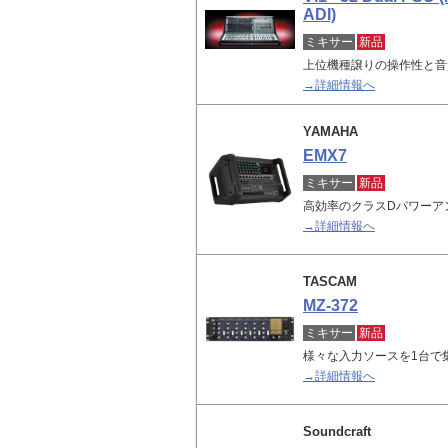
ADI)
ミキサー
新品
上位機種譲りの操作性と音
→詳細情報へ
YAMAHA
EMX7
ミキサー
新品
高効率のクラスDパワーア
→詳細情報へ
TASCAM
MZ-372
ミキサー
新品
様々な入力ソースを1台で
→詳細情報へ
Soundcraft