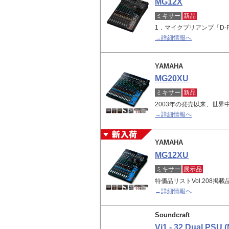
MG12X
ミキサー
新品
1．マイクプリアンプ「D-
→詳細情報へ
YAMAHA
MG20XU
ミキサー
新品
2003年の発売以来、世界
→詳細情報へ
YAMAHA
MG12XU
ミキサー
展示品
特価品リストVol.208
→詳細情報へ
Soundcraft
Vi1 - 32 Dual PSU 