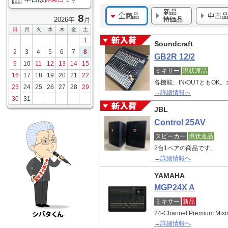
8
2026年
月
日
月
火
水
木
金
土
1
Soundcraft
2
3
4
5
6
7
8
GB2R 12/2
9
10
11
12
13
14
15
ミキサー
現状渡品
16
17
18
19
20
21
22
各機能、IN/OUTともO
23
24
25
26
27
28
29
→詳細情報へ
30
31
JBL
Control 25AV
スピーカー
現状渡品
2台1ペアの商品です。
→詳細情報へ
YAMAHA
MGP24X A
ミキサー
新品
24-Channel Premium Mixi
→詳細情報へ