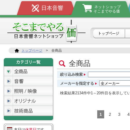
ネットショップ
日本音響
そこまでやる価
トップページ
>
全商品
全商品
絞り込み検索
メーカーを指定する
検索結果2134件中1～20件目を表示して
1
2
3
4
本日は
休業日
です