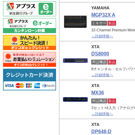
YAMAHA
MGP32X A
ミキサー
新品
32-Channel Premium Mixi
→詳細情報へ
XTA
DS8000
周辺機器
新品
8チャンネル・セルフパワ
→詳細情報へ
XTA
MX36
周辺機器
新品
3セット×4入力（アナログ/A
→詳細情報へ
XTA
DP648-D