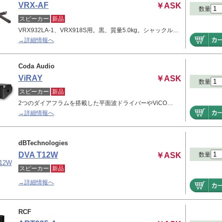
VRX-AF
￥ASK
数量
スピーカー
新品
VRX932LA-1、VRX918S用。黒、質量5.0kg。シャックル…
→詳細情報へ
Coda Audio
ViRAY
￥ASK
数量
スピーカー
新品
2つのダイアフラムを搭載した平面波ドライバーやViCO…
→詳細情報へ
dBTechnologies
DVA T12W
数量
￥ASK
スピーカー
新品
→詳細情報へ
RCF