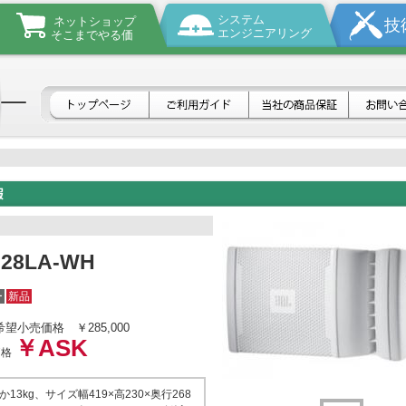
システム
ネットショップ
技
エンジニアリング
そこまでやる価
928LA-WH
ー
新品
希望小売価格
￥285,000
￥ASK
価格
13kg、サイズ幅419×高230×奥行268