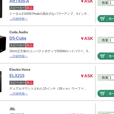
ART935-A
￥ASK
数量
スピーカー
新品
トータル2100W Peakの高出力なパワーアンプ、3インチ…
→詳細情報へ
Coda Audio
D5-Cube
￥ASK
数量
スピーカー
新品
16cm立方体のコンパクトボディで500Wのハイパワー。5…
→詳細情報へ
Electro-Voice
ELX215
￥ASK
数量
スピーカー
新品
デュアルマウントされた15インチ（38ｃｍ）ウーファ…
→詳細情報へ
JBL