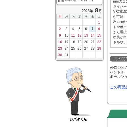
mmのコ
ライバー
8
2026年
月
VRX9
日
月
火
水
木
金
土
が可能。
2つのポ
1
ドやポー
2
3
4
5
6
7
8
から選択
9
10
11
12
13
14
15
塗装が白
16
17
18
19
20
21
22
ドルやポ
23
24
25
26
27
28
29
30
31
この商
VRX928
ハンドル
ポールソ
この商品