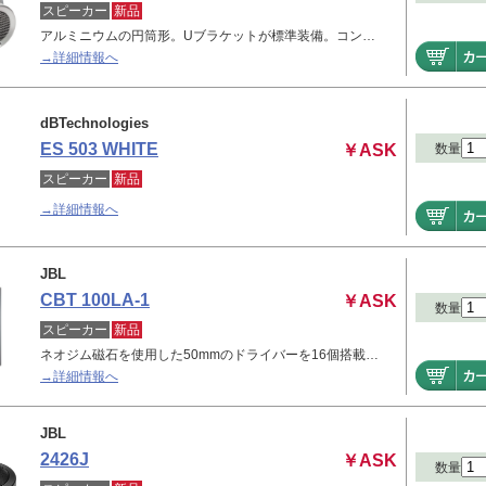
スピーカー
新品
アルミニウムの円筒形。Uブラケットが標準装備。コン…
→詳細情報へ
dBTechnologies
ES 503 WHITE
数量
￥ASK
スピーカー
新品
→詳細情報へ
JBL
CBT 100LA-1
￥ASK
数量
スピーカー
新品
ネオジム磁石を使用した50mmのドライバーを16個搭載…
→詳細情報へ
JBL
2426J
￥ASK
数量