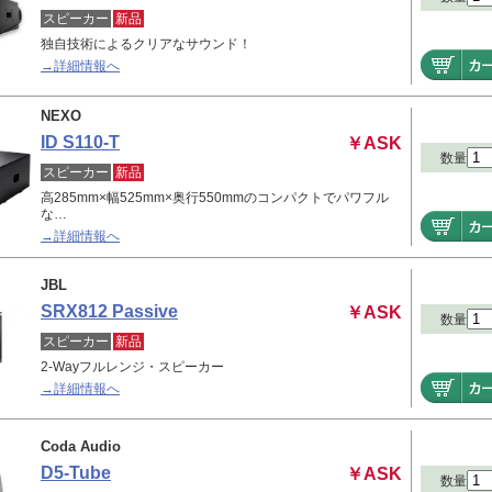
スピーカー
新品
独自技術によるクリアなサウンド！
→詳細情報へ
NEXO
ID S110-T
￥ASK
数量
スピーカー
新品
高285mm×幅525mm×奥行550mmのコンパクトでパワフル
な…
→詳細情報へ
JBL
SRX812 Passive
￥ASK
数量
スピーカー
新品
2-Wayフルレンジ・スピーカー
→詳細情報へ
Coda Audio
D5-Tube
￥ASK
数量