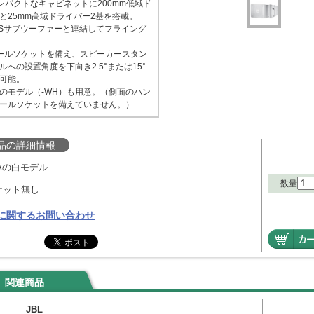
ンパクトなキャビネットに200mm低域ド
と25mm高域ドライバー2基を搭載。
15Sサブウーファーと連結してフライング
ールソケットを備え、スピーカースタン
ルへの設置角度を下向き2.5°または15°
可能。
のモデル（-WH）も用意。（側面のハン
ールソケットを備えていません。）
品の詳細情報
LAの白モデル
数量
ケット無し
に関するお問い合わせ
関連商品
JBL