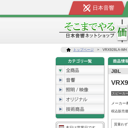
日本音響
トップページ
>
VRX928LA-WH
JBL
VRX
スピーカ
メーカー
税込販売
質量わずか
本日は営業日です