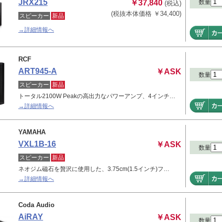
JRX215
数量
￥37,840
(税込)
(税抜本体価格 ￥34,400)
スピーカー
新品
→詳細情報へ
RCF
ART945-A
￥ASK
数量
スピーカー
新品
トータル2100W Peakの高出力なパワーアンプ、4インチ…
→詳細情報へ
YAMAHA
VXL1B-16
￥ASK
数量
スピーカー
新品
ネオジム磁石を贅沢に使用した、3.75cm(1.5インチ)フ…
→詳細情報へ
Coda Audio
AiRAY
￥ASK
数量