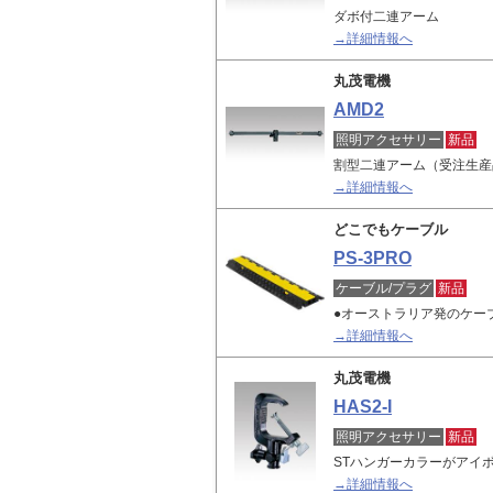
ダボ付二連アーム
→詳細情報へ
丸茂電機
AMD2
照明アクセサリー
新品
割型二連アーム（受注生産
→詳細情報へ
どこでもケーブル
PS-3PRO
ケーブル/プラグ
新品
●オーストラリア発のケー
→詳細情報へ
丸茂電機
HAS2-I
照明アクセサリー
新品
STハンガーカラーがアイ
→詳細情報へ