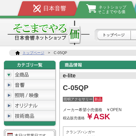
ネットショップ
日本音響
そこまでやる価
トップページ
>
C-05QP
e-lite
C-05QP
照明アクセサリー
新品
メーカー希望小売価格
￥OPEN
￥ASK
税込販売価格
クランプハンガー
本日は営業日です