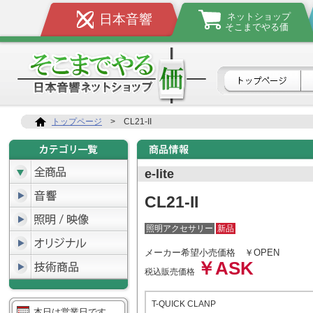
ネットショップ
日本音響
そこまでやる価
トップページ
>
CL21-II
e-lite
CL21-II
照明アクセサリー
新品
メーカー希望小売価格
￥OPEN
￥ASK
税込販売価格
T-QUICK CLANP
本日は営業日です