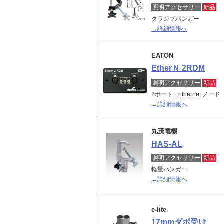
照明アクセサリー
新品
クランプハンガー
→詳細情報へ
EATON
EtherＮ 2RDM
照明アクセサリー
新品
2ポート Enthernet ノード
→詳細情報へ
丸茂電機
HAS-AL
照明アクセサリー
新品
軽量ハンガー
→詳細情報へ
e-lite
17mmダボ受け