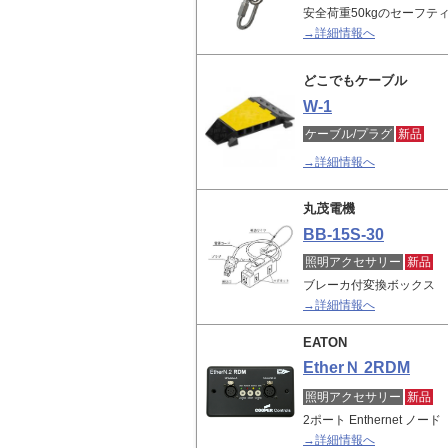
安全荷重50kgのセーフテ
→詳細情報へ
どこでもケーブル
W-1
ケーブル/プラグ
新品
→詳細情報へ
丸茂電機
BB-15S-30
照明アクセサリー
新品
ブレーカ付変換ボックス
→詳細情報へ
EATON
EtherＮ 2RDM
照明アクセサリー
新品
2ポート Enthernet ノード
→詳細情報へ