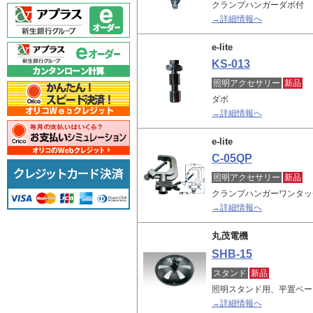
クランプハンガーダボ付
→詳細情報へ
e-lite
KS-013
照明アクセサリー
新品
ダボ
→詳細情報へ
e-lite
C-05QP
照明アクセサリー
新品
クランプハンガーワンタッ
→詳細情報へ
丸茂電機
SHB-15
スタンド
新品
照明スタンド用、平置ベー
→詳細情報へ