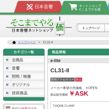
ネットショップ
日本音響
そこまでやる価
トップページ
>
CL31-II
e-lite
CL31-II
照明アクセサリー
新品
メーカー希望小売価格
￥OPEN
￥ASK
税込販売価格
T-HOOK CLANP
本日は
休業日
です