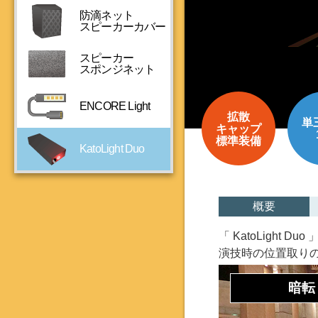
防滴ネット
スピーカーカバー
スピーカー
スポンジネット
ENCORE Light
拡散
単
キャップ
標準装備
KatoLight Duo
概要
「 KatoLigh
演技時の位置取り
暗転