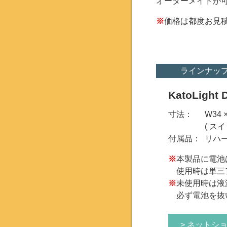
オーダーメイドが
※
価格は都度お見
ラインナッ
KatoLigh
寸法：
W34 
( ス
付属品：
リハ
※
本製品に電池
使用時は単三
※
未使用時は液
必ず電池を抜
> ネットシ