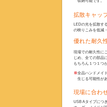
収納可能です。
拡散キャッ
LEDの光を拡散す
の映りこみを低減
優れた耐久
現場での耐久性に
じめ、全ての部品
もちろん１つ１つ
※
全品ハンドメイ
生じる可能性があ
現場に合わせ
USB Aタイプに