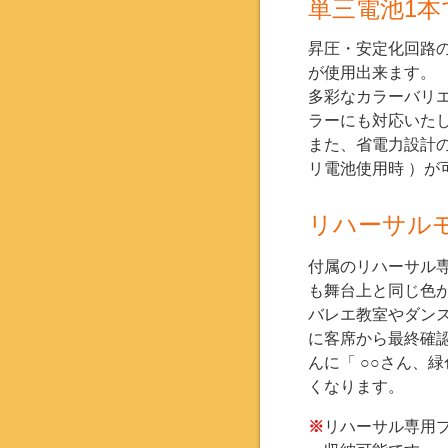
単三電池1本
昇圧・安定化回路の
が使用出来ます。
多彩なカラーバリ
ラーにも対応いた
また、省電力設計の
リ電池使用時 ）が
リハーサル
付属のリハーサル
も舞台上と同じ色
バレエ教室やダン
に客席から最終確
んに「 ○○さん、
くなります。
※
リハーサル専用プラグ