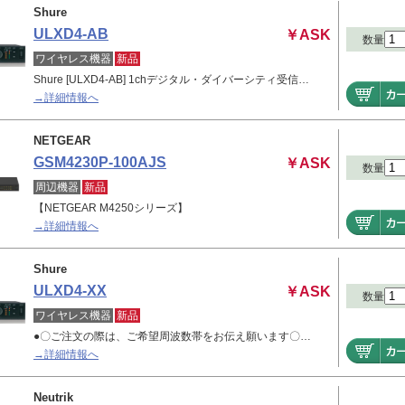
Shure
ULXD4-AB
￥ASK
数量
ワイヤレス機器
新品
Shure [ULXD4-AB] 1chデジタル・ダイバーシティ受信…
→詳細情報へ
NETGEAR
GSM4230P-100AJS
￥ASK
数量
周辺機器
新品
【NETGEAR M4250シリーズ】
→詳細情報へ
Shure
ULXD4-XX
￥ASK
数量
ワイヤレス機器
新品
●〇ご注文の際は、ご希望周波数帯をお伝え願います〇…
→詳細情報へ
Neutrik