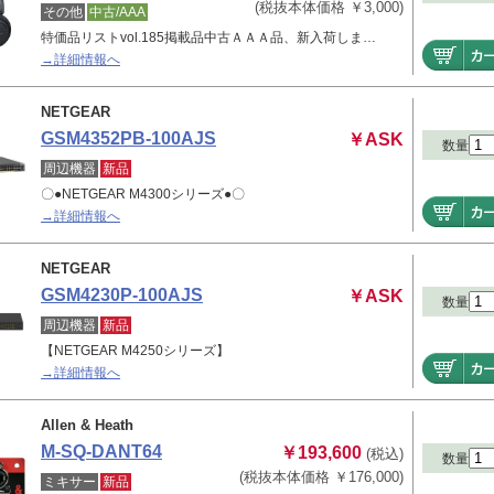
(税抜本体価格 ￥3,000)
その他
中古/AAA
特価品リストvol.185掲載品中古ＡＡＡ品、新入荷しま…
→詳細情報へ
NETGEAR
GSM4352PB-100AJS
￥ASK
数量
周辺機器
新品
〇●NETGEAR M4300シリーズ●〇
→詳細情報へ
NETGEAR
GSM4230P-100AJS
￥ASK
数量
周辺機器
新品
【NETGEAR M4250シリーズ】
→詳細情報へ
Allen & Heath
M-SQ-DANT64
￥193,600
(税込)
数量
(税抜本体価格 ￥176,000)
ミキサー
新品