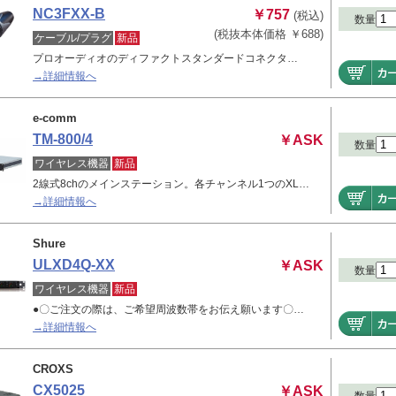
NC3FXX-B
￥757
(税込)
数量
(税抜本体価格 ￥688)
ケーブル/プラグ
新品
プロオーディオのディファクトスタンダードコネクタ…
→詳細情報へ
e-comm
TM-800/4
￥ASK
数量
ワイヤレス機器
新品
2線式8chのメインステーション。各チャンネル1つのXL…
→詳細情報へ
Shure
ULXD4Q-XX
￥ASK
数量
ワイヤレス機器
新品
●〇ご注文の際は、ご希望周波数帯をお伝え願います〇…
→詳細情報へ
CROXS
CX5025
￥ASK