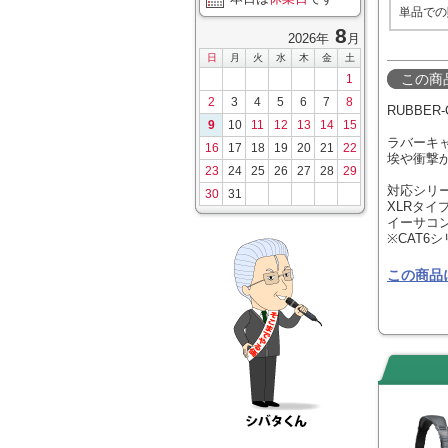
単品での
8
2026年
月
日
月
火
水
木
金
土
この商
1
2
3
4
5
6
7
8
RUBBER
9
10
11
12
13
14
15
ラバーキャ
16
17
18
19
20
21
22
埃や衝撃
23
24
25
26
27
28
29
対応シリ
30
31
XLRタイ
イーサコン
※CAT6
この商品