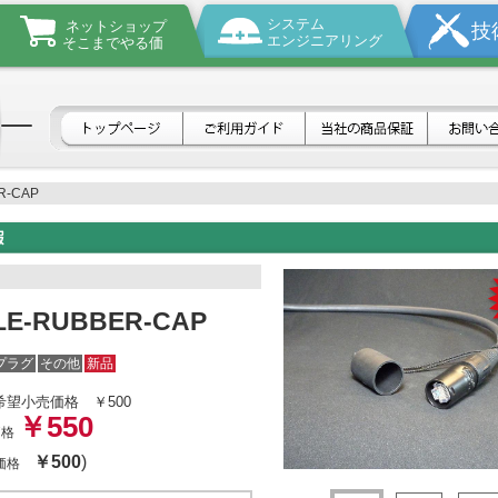
システム
ネットショップ
技
エンジニアリング
そこまでやる価
R-CAP
LE-RUBBER-CAP
プラグ
その他
新品
希望小売価格
￥500
￥550
価格
￥500
)
体価格