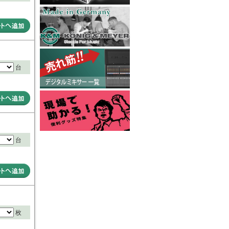
台
台
枚