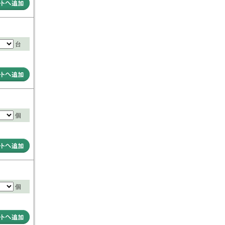
台
個
個