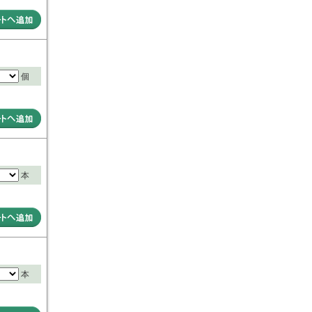
個
本
本