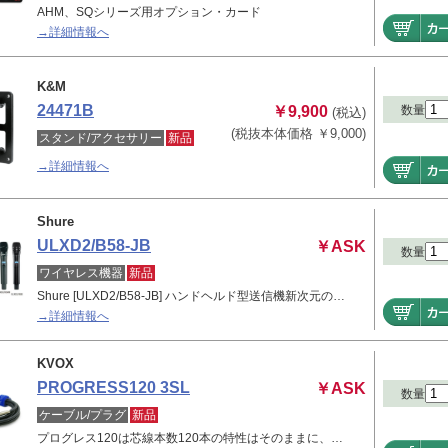
AHM、SQシリーズ用オプション・カード
→詳細情報へ
K&M
24471B
￥9,900
数量
(税込)
(税抜本体価格 ￥9,000)
スタンド/アクセサリー
新品
→詳細情報へ
Shure
ULXD2/B58-JB
￥ASK
数量
ワイヤレス機器
新品
Shure [ULXD2/B58-JB] ハンドヘルド型送信機新次元の…
→詳細情報へ
KVOX
PROGRESS120 3SL
￥ASK
数量
ケーブル/プラグ
新品
プログレス120は芯線本数120本の特性はそのままに、…