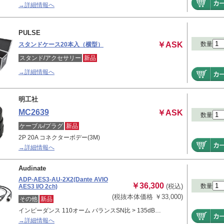
→詳細情報へ
PULSE
￥ASK
数量
スタンドケース20本入（横型）
スタンド/アクセサリー
新品
→詳細情報へ
明工社
MC2639
￥ASK
数量
ケーブル/プラグ
新品
2P 20A コネクターボデー(3M)
→詳細情報へ
Audinate
ADP-AES3-AU-2X2(Dante AVIO
￥36,300
(税込)
数量
AES3 I/O 2ch)
(税抜本体価格 ￥33,000)
その他
新品
インピーダンス 110オーム バランスSN比 > 135dB…
→詳細情報へ