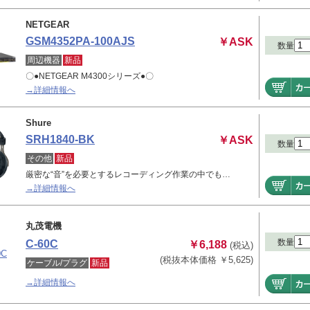
NETGEAR
GSM4352PA-100AJS
￥ASK
数量
周辺機器
新品
〇●NETGEAR M4300シリーズ●〇
→詳細情報へ
Shure
SRH1840-BK
￥ASK
数量
その他
新品
厳密な“音”を必要とするレコーディング作業の中でも…
→詳細情報へ
丸茂電機
数量
C-60C
￥6,188
(税込)
(税抜本体価格 ￥5,625)
ケーブル/プラグ
新品
→詳細情報へ