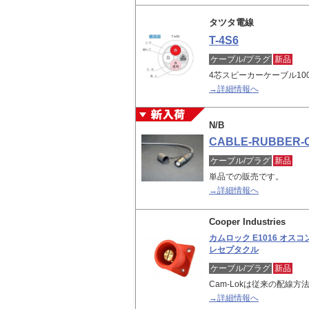
タツタ電線
T-4S6
ケーブル/プラグ
新品
4芯スピーカーケーブル1
→詳細情報へ
N/B
CABLE-RUBBER-
ケーブル/プラグ
新品
単品での販売です。
→詳細情報へ
Cooper Industries
カムロック E1016 オス
レセプタクル
ケーブル/プラグ
新品
Cam-Lokは従来の配線
→詳細情報へ