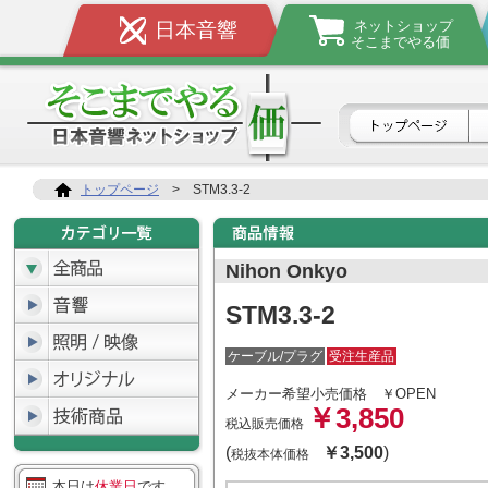
ネットショップ
日本音響
そこまでやる価
トップページ
>
STM3.3-2
Nihon Onkyo
STM3.3-2
ケーブル/プラグ
受注生産品
メーカー希望小売価格
￥OPEN
￥3,850
税込販売価格
(
￥3,500
)
税抜本体価格
本日は
休業日
です