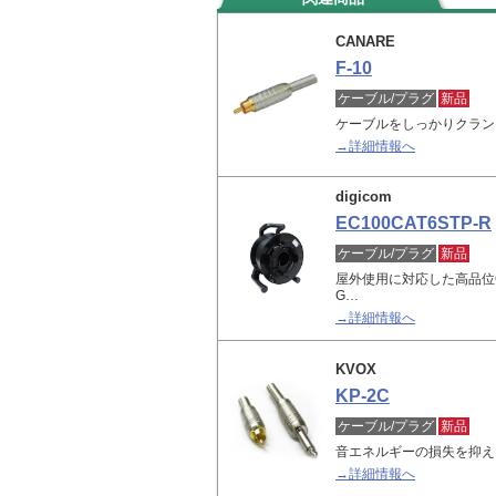
CANARE
F-10
ケーブル/プラグ
新品
ケーブルをしっかりクラン
→詳細情報へ
digicom
EC100CAT6STP-R
ケーブル/プラグ
新品
屋外使用に対応した高品位CA
G…
→詳細情報へ
KVOX
KP-2C
ケーブル/プラグ
新品
音エネルギーの損失を抑え
→詳細情報へ