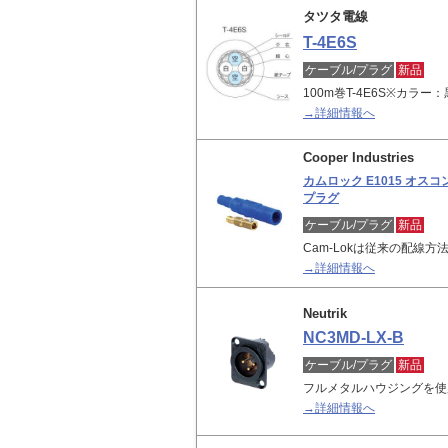
タツタ電線
T-4E6S
ケーブル/プラグ
新品
100m巻T-4E6S※カラ
→詳細情報へ
Cooper Industries
カムロック E1015 オス
プラグ
ケーブル/プラグ
新品
Cam-Lokは従来の配線
→詳細情報へ
Neutrik
NC3MD-LX-B
ケーブル/プラグ
新品
フルメタルハウジングを使
→詳細情報へ