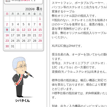
スマートフォン、ポータブルプレーヤー、
パソコン等のステレオミニ出力をモノラルX
8
2026年
月
変換するケーブル
日
月
火
水
木
金
土
弊社オリジナル設計の抵抗入です。
1
※抵抗のない、ステレオミニ出力を短絡さ
2
3
4
5
6
7
8
けのケーブルを使用すると、最悪の場合、
器を壊す危険性がございます。
9
10
11
12
13
14
15
是非、弊社オリジナルの抵抗入りケーブル
16
17
18
19
20
21
22
いください。
23
24
25
26
27
28
29
XLR12C側は2Hotです。
30
31
受注生産の為、オーダーを頂いてからの製
ります。
信号は、ステレオミニプラグ（ステレオ）→
12C（モノラル）の一方通行です。
逆接続(モノラル→ステレオ)は出来ません
標準仕様の抵抗値は、幅広い機器に対応で
値を算出しておりますが、都合により変更
とがございます。
※標準仕様の抵抗値では、約9dB減衰いた
す。
別途、出力／入力機器のインピーダンスに