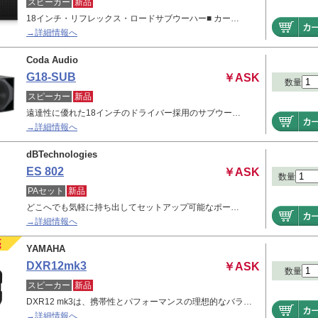
スピーカー
新品
18インチ・リフレックス・ロードサブウーハー■ カー…
→詳細情報へ
Coda Audio
G18-SUB
￥ASK
数量
スピーカー
新品
遠達性に優れた18インチのドライバー採用のサブウー…
→詳細情報へ
dBTechnologies
ES 802
￥ASK
数量
PAセット
新品
どこへでも気軽に持ち出してセットアップ可能なポー…
→詳細情報へ
YAMAHA
DXR12mk3
￥ASK
数量
スピーカー
新品
DXR12 mk3は、携帯性とパフォーマンスの理想的なバラ…
→詳細情報へ