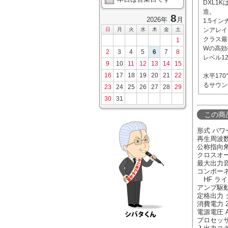
DXL1
造。
8
2026年
月
1.5イ
日
月
火
水
木
金
土
ンアレイ
クラス最
1
Wの高効
2
3
4
5
6
7
8
レベル12
9
10
11
12
13
14
15
16
17
18
19
20
21
22
水平17
るサウン
23
24
25
26
27
28
29
30
31
この商
形式 パワ
再生周波数帯域
公称指向角度
クロスオー
最大出力音圧
コンポーネ
HF ライン
アンプ駆動方
定格出力 
消費電力 
電源電圧 AC
プロセッサー