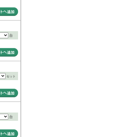
台
セット
台