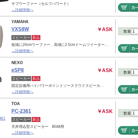
サブウーファー（セルフパワード）
→詳細情報へ
YAMAHA
VXS8W
￥ASK
数量
スピーカー
新品
低域に20cmウーファー、高域に2.5cmドームツイーター…
→詳細情報へ
NEXO
eSP8
￥ASK
数量
スピーカー
新品
固定設備用ハイパワーポイントソースラウドスピーカ…
→詳細情報へ
TOA
PC-2361
￥ASK
数量
スピーカー
新品
天井埋込型スピーカー BGM用
→詳細情報へ