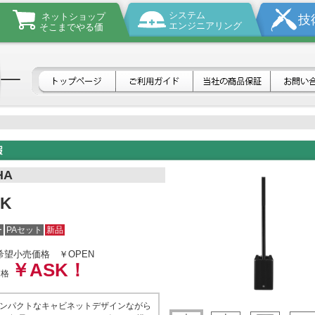
システム
ネットショップ
技
エンジニアリング
そこまでやる価
HA
1K
ー
PAセット
新品
希望小売価格
￥OPEN
￥ASK！
価格
ンパクトなキャビネットデザインながら