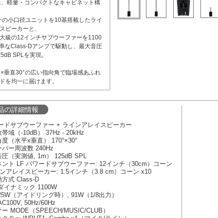
Kは、軽量・コンパクトなキャビネット構
ンチの小口径ユニットを10基搭載したライ
スピーカーと、
大級の12インチサブウーファーを1100
率なClass-Dアンプで駆動し、最大音圧
5dB SPLを実現。
0°×垂直30°の広い指向角で臨場感あふれ
ドを均一に届けます。
品の詳細情報
ードサブウーファー + ラインアレイスピーカー
（-10dB） 37Hz - 20kHz
（水平x垂直） 170°×30°
バー周波数 240Hz
（実測値, 1m） 125dB SPL
ント LF パワードサブウーファー: 12インチ（30cm）コーン
アレイスピーカー: 1.5インチ（3.8 cm）コーン x10
式 Class-D
ダイナミック 1100W
25W（アイドリング時）, 91W（1/8出力）
100V, 50Hz/60Hz
 MODE（SPEECH/MUSIC/CLUB）