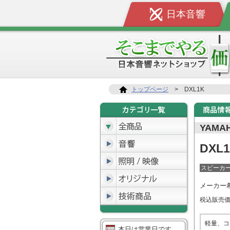
日本音響
トップページ
>
DXL1K
YAMA
DXL
スピーカ
メーカー
税込販売
軽量、コ
本日は営業日です