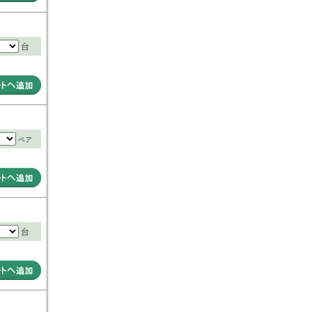
台
ペア
台