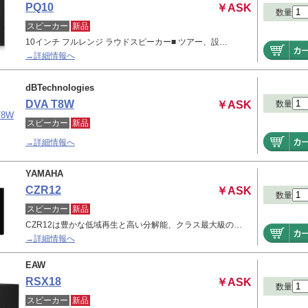
PQ10
￥ASK
数量
スピーカー
新品
10インチ フルレンジ ラウドスピーカー■ ツアー、設…
→詳細情報へ
dBTechnologies
DVA T8W
数量
￥ASK
スピーカー
新品
→詳細情報へ
YAMAHA
CZR12
￥ASK
数量
スピーカー
新品
CZR12は豊かな低域再生と高い分解能、クラス最大級の…
→詳細情報へ
EAW
RSX18
￥ASK
数量
スピーカー
新品