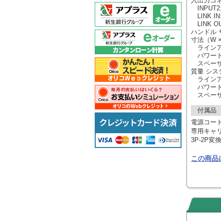
入出力コネク
INPUT2
LINK IN:
LINK OU
ハンドル 
寸法（W × 
ラインアレイ
パワードサブ
スペーサー:
質量 システ
ラインアレ
パワードサ
スペーサー
付属品
電源コード
専用キャリ
3P-2P
この商品