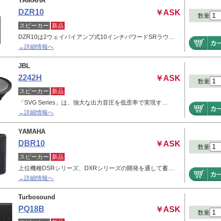
YAMAHA
DZR10
￥ASK
数量
スピーカー
新品
DZR10は2ウェイバイアンプ式10インチパワードSRラウ…
→詳細情報へ
JBL
2242H
￥ASK
数量
スピーカー
新品
「SVG Series」は、強大な出力音圧を低歪率で実現す…
→詳細情報へ
YAMAHA
DBR10
￥ASK
数量
スピーカー
新品
上位機種DSRシリーズ、DXRシリーズの開発を通して蓄…
→詳細情報へ
Turbosound
PQ18B
￥ASK
数量