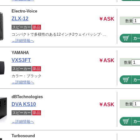
Electro-Voice
ZLX-12
￥ASK
数量
スピーカー
新品
コンパクトで多様性のある12インチ2ウェイパッシブ･…
→詳細情報へ
YAMAHA
VXS3FT
￥ASK
数量
スピーカー
新品
カラー：ブラック
→詳細情報へ
dBTechnologies
DVA KS10
数量
￥ASK
スピーカー
新品
→詳細情報へ
Turbosound