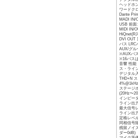
ヘッドホン
ワードクロッ
Dante Pr
MADI IN/
USB 前面
MIDI IN/
HiQnet(RJ
DVI OUT 
バス LRC
AUX/グ
※AUX
※16バス
音響 性
ス・ライン出力
デジタル入力
THD+N
4%@1kHz
ステージボ
(20Hz〜20
インピーダ
ライン出力
最大信号レ
ライン出力 
定格レベル +
同相信号除
残留ノイズ
ダー0dB)
マイク等価入