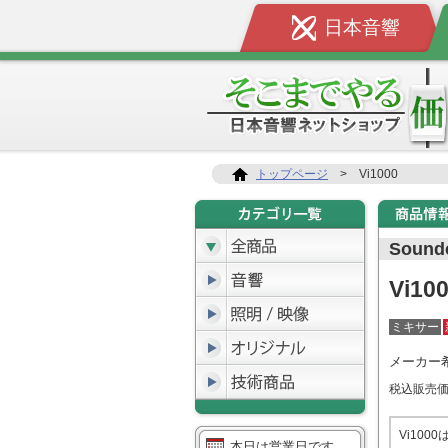
日本音響
トップページ
>
Vi1000
Soundc
Vi10
ミキサー
メーカー
税込販売
Vi10
本日は営業日です