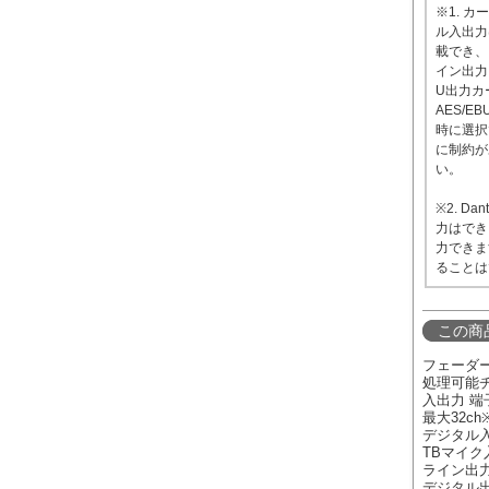
※1. 
ル入出力
載でき、
イン出力カ
U出力カー
AES/
時に選択
に制約が
い。
※2. D
力はでき
力できま
ることは
この商
フェーダー
処理可能チ
入出力 端子
最大32ch
デジタル入力(
TBマイク入
ライン出力(
デジタル出力(