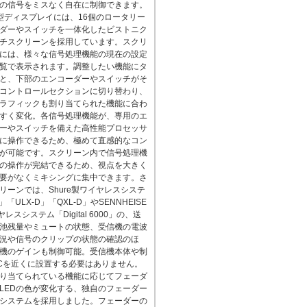
の信号をミスなく自在に制御できます。
型ディスプレイには、16個のロータリー
ダーやスイッチを一体化したビストニク
チスクリーンを採用しています。スクリ
には、様々な信号処理機能の現在の設定
覧で表示されます。調整したい機能にタ
と、下部のエンコーダーやスイッチがそ
コントロールセクションに切り替わり、
ラフィックも割り当てられた機能に合わ
すく変化。各信号処理機能が、専用のエ
ーやスイッチを備えた高性能プロセッサ
に操作できるため、極めて直感的なコン
が可能です。スクリーン内で信号処理機
の操作が完結できるため、視点を大きく
要がなくミキシングに集中できます。さ
リーンでは、Shure製ワイヤレスシステ
」「ULX-D」「QXL-D」やSENNHEISE
レスシステム「Digital 6000」の、送
池残量やミュートの状態、受信機の電波
況や信号のクリップの状態の確認のほ
機のゲインも制御可能。受信機本体や制
Cを近くに設置する必要はありません。
り当てられている機能に応じてフェーダ
LEDの色が変化する、独自のフェーダー
システムを採用しました。フェーダーの