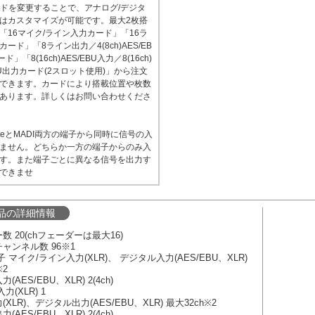
カードを変更することで、アナログ/デジタ
はカスタマイズが可能です。最大2枚搭
「16マイク/ライン入力カード」「16ラ
ード」「8ライン出力／4(8ch)AES/EB
ド」「8(16ch)AES/EBU入力／8(16ch)
EBU出力カード(2スロット使用)」から注文
できます。カードにより搭載位置や枚数
あります。詳しくはお問い合わせくださ
anteとMADI両方の端子から同時に信号の入
ません。どちらか一方の端子からのみ入
す。また端子ごとに異なる信号を出力す
できませ
品の詳細情報
数 20(chフェーダーは最大16)
ャンネル数 96※1
 マイク/ライン入力(XLR)、 デジタル入力(AES/EBU、XLR)
※2
AES/EBU、XLR) 2(4ch)
力(XLR) 1
XLR)、デジタル出力(AES/EBU、XLR) 最大32ch※2
AES/EBU、XLR) 2(4ch)