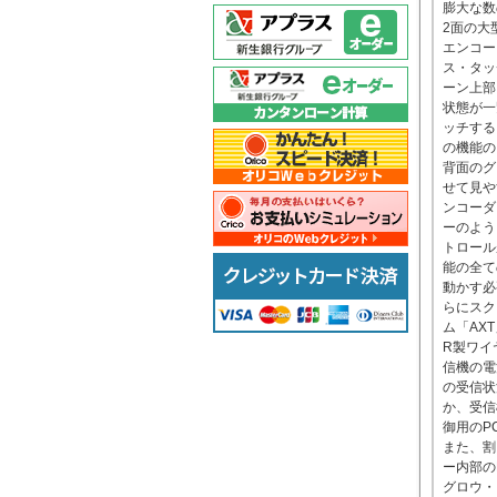
膨大な数
2面の大
エンコー
ス・タッ
ーン上部
状態が一
ッチする
の機能の
背面のグ
せて見や
ンコーダ
ーのよう
トロール
能の全て
動かす必
らにスク
ム「AXT
R製ワイヤ
信機の電
の受信状
か、受信
御用のP
また、割
ー内部の
グロウ・