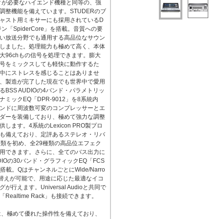
クが必要なハイエンド機種と同等の、強
調整機能を備えています。STUDERのブ
ャスト用ミキサーにも採用されているD
ン「SpiderCore」を搭載。音質への要
い放送分野でも通用する高品位なサウン
しました。処理能力も極めて高く、本体
大96chもの信号を処理できます。膨大
号をミックスしても軽快に動作するた
中にストレスを感じることはありませ
、製造が完了した現在でも世界中で愛用
るBSS AUDIOの4バンド・パラメトリッ
ナミックEQ「DPR-9012」を8系統内
ンドに周波数可変のコンプレッサーとエ
ダーを装備しており、極めて強力な調整
します。4系統のLexicon PRO製プロ
も備えており、定評あるステレオ・リバ
種類を初め、全29種類の高品位エフェク
用できます。さらに、全てのバス出力に
UDIOの30バンド・グラフィックEQ「FCS
を搭載。QはチャンネルごとにWide/Narro
替えが可能で、用途に応じた最適なイコ
が行えます。Universal Audioと共同で
Realtime Rack」も接続できます。
00は、極めて優れた操作性を備えており、