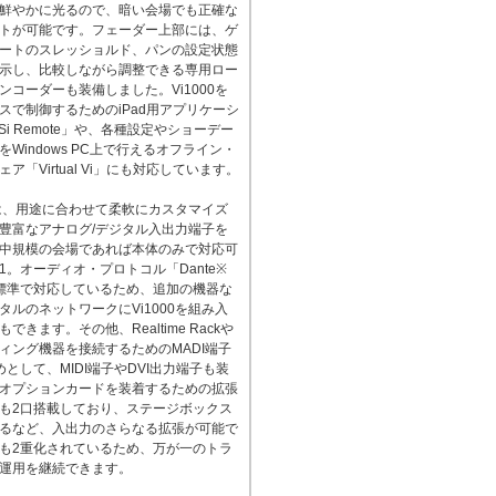
鮮やかに光るので、暗い会場でも正確な
トが可能です。フェーダー上部には、ゲ
ートのスレッショルド、パンの設定状態
示し、比較しながら調整できる専用ロー
ンコーダーも装備しました。Vi1000を
スで制御するためのiPad用アプリケーシ
Si Remote」や、各種設定やショーデー
をWindows PC上で行えるオフライン・
ア「Virtual Vi」にも対応しています。
00は、用途に合わせて柔軟にカスタマイズ
豊富なアナログ/デジタル入出力端子を
中規模の会場であれば本体のみで対応可
1。オーディオ・プロトコル「Dante※
標準で対応しているため、追加の機器な
タルのネットワークにVi1000を組み入
できます。その他、Realtime Rackや
ィング機器を接続するためのMADI端子
めとして、MIDI端子やDVI出力端子も装
オプションカードを装着するための拡張
も2口搭載しており、ステージボックス
るなど、入出力のさらなる拡張が可能で
も2重化されているため、万が一のトラ
運用を継続できます。