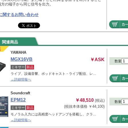
両方の端子から同じ信号を出力。
に関するお問い合わせ
関連商品
YAMAHA
MGX16VB
￥ASK
数量
ミキサー
新品
ライブ、設備音響、ポッドキャスト・ライブ配信、レ…
→詳細情報へ
Soundcraft
EPM12
￥48,510
(税込)
数量
(税抜本体価格 ￥44,100)
ミキサー
新品
モノラル入力には高精度ヘッドアンプを搭載し、クラ…
→詳細情報へ