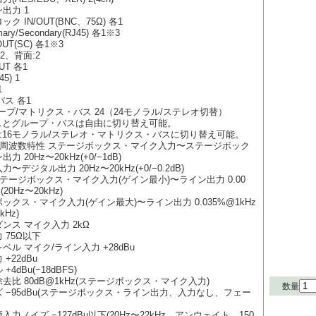
出力 1
ク IN/OUT(BNC、75Ω) 各1
imary/Secondary(RJ45) 各1※3
OUT(SC) 各1※3
:2、背面:2
OUT 各1
45) 1
1
バス 各1
ループ/マトリクス・バス 24（24モノラル/ステレオ切替）
バスとグループ・バスは自由に切り替え可能。
は16モノラル/ステレオ・マトリクス・バスに切り替え可能。
能 周波数特性 ステージボックス・マイク入力〜ステージボック
 20Hz〜20kHz(+0/−1dB)
〜デジタル出力 20Hz〜20kHz(+0/−0.2dB)
 ステージボックス・マイク入力(ゲイン最小)〜ライン出力 0.00
(20Hz〜20kHz)
ックス・マイク入力(ゲイン最大)〜ライン出力 0.035%@1kHz
kHz)
ンス マイク入力 2kΩ
 75Ω以下
ベル マイク/ライン入力 +28dBu
+22dBu
4dBu(−18dBFS)
去比 80dB@1kHz(ステージボックス・マイク入力)
数量
 −95dBu(ステージボックス・ライン出力、入力なし、フェー
力ノイズ −127dBu以下(20Hz〜22kHz、アンウェイト、150