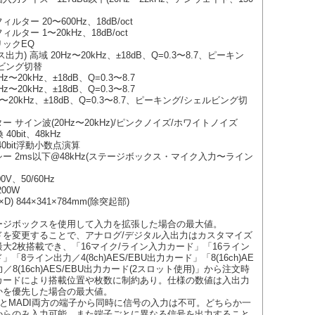
ルター 20〜600Hz、18dB/oct
ルター 1〜20kHz、18dB/oct
リックEQ
出力) 高域 20Hz〜20kHz、±18dB、Q=0.3〜8.7、ピーキン
ビング切替
z〜20kHz、±18dB、Q=0.3〜8.7
z〜20kHz、±18dB、Q=0.3〜8.7
z〜20kHz、±18dB、Q=0.3〜8.7、ピーキング/シェルビング切
ー サイン波(20Hz〜20kHz)/ピンクノイズ/ホワイトノイズ
 40bit、48kHz
40bit浮動小数点演算
ー 2ms以下@48kHz(ステージボックス・マイク入力〜ライン
0V、50/60Hz
00W
D) 844×341×784mm(除突起部)
テージボックスを使用して入力を拡張した場合の最大値。
ードを変更することで、アナログ/デジタル入出力はカスタマイズ
大2枚搭載でき、「16マイク/ライン入力カード」「16ライン
「8ライン出力／4(8ch)AES/EBU出力カード」「8(16ch)AE
力／8(16ch)AES/EBU出力カード(2スロット使用)」から注文時
カードにより搭載位置や枚数に制約あり。仕様の数値は入出力
かを優先した場合の最大値。
anteとMADI両方の端子から同時に信号の入力は不可。どちらか一
からのみ入力可能。また端子ごとに異なる信号を出力すること