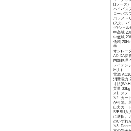
Ωソース)
ハイパスフィ
ローパスフィ
パラメト
(入力、バス
グ/シェル
中高域 20H
中低域 20H
低域 20H
替
オシレータ
AD-DA変換
内部処理 
レイテンシ
出力)
電源 AC10
消費電力 2
寸法(W×H×
質量 33kg
※1. ス
※2. カ
が可能。最
出力カード」
S/EBU入
に選択。
のいずれ
※3. D
方の端子