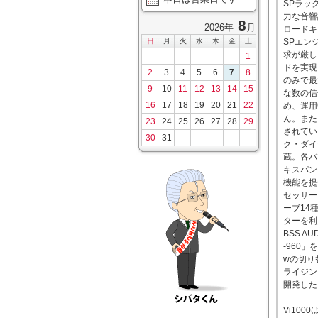
SPラッ
力な音響
8
2026年
月
ロードキ
日
月
火
水
木
金
土
SPエンジ
求が厳し
1
ドを実現
2
3
4
5
6
7
8
のみで最
9
10
11
12
13
14
15
な数の信
16
17
18
19
20
21
22
め、運用
ん。また
23
24
25
26
27
28
29
されてい
30
31
ク・ダイ
蔵。各バ
キスパン
機能を提供
セッサー
ーブ14
ターを利
BSS A
-960」
wの切り
ライジング
開発した「
Vi10