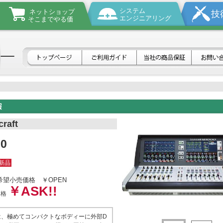
システム
ネットショップ
技
エンジニアリング
そこまでやる価
raft
00
新品
希望小売価格
￥OPEN
￥ASK!!
価格
00は、極めてコンパクトなボディーに外部D