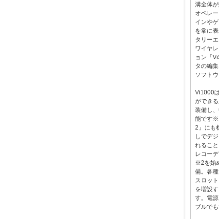
溝全体が
オペレー
インやゲ
を常に表
タリーエ
ワイヤレ
ョン「Vi
タの編集
ソフトウェ
Vi10
ができる
装備し、
能です※
2」にも
しでデジ
れることも
レコーデ
※2を始
備。各種
スロット
を増設す
す。電源
ブルでも