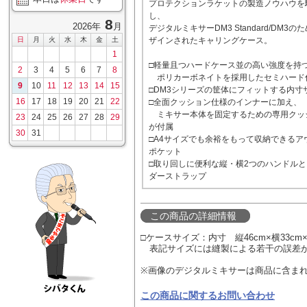
プロテクションラケットの製造ノウハウを
し、
8
2026年
月
デジタルミキサーDM3 Standard/DM3の
日
月
火
水
木
金
土
ザインされたキャリングケース。
1
□軽量且つハードケース並の高い強度を持
2
3
4
5
6
7
8
ポリカーボネイトを採用したセミハード
9
10
11
12
13
14
15
□DM3シリーズの筐体にフィットする内寸
16
17
18
19
20
21
22
□全面クッション仕様のインナーに加え、
ミキサー本体を固定するための専用クッ
23
24
25
26
27
28
29
が付属
30
31
□A4サイズでも余裕をもって収納できるア
ポケット
□取り回しに便利な縦・横2つのハンドル
ダーストラップ
この商品の詳細情報
□ケースサイズ：内寸 縦46cm×横33cm×
表記サイズには縫製による若干の誤差が
※画像のデジタルミキサーは商品に含ま
この商品に関するお問い合わせ