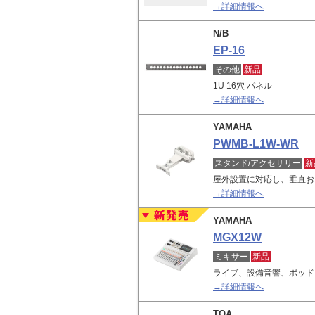
→詳細情報へ
N/B
EP-16
その他
新品
1U 16穴 パネル
→詳細情報へ
YAMAHA
PWMB-L1W-WR
スタンド/アクセサリー
新
屋外設置に対応し、垂直お
→詳細情報へ
YAMAHA
MGX12W
ミキサー
新品
ライブ、設備音響、ポッド
→詳細情報へ
TOA