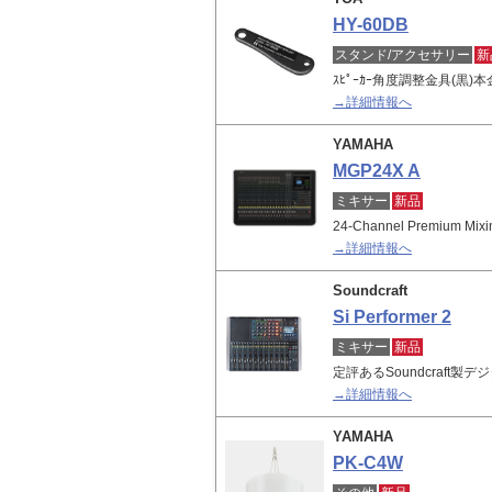
HY-60DB
スタンド/アクセサリー
新
ｽﾋﾟｰｶｰ角度調整金具(黒
→詳細情報へ
YAMAHA
MGP24X A
ミキサー
新品
24-Channel Premium Mixi
→詳細情報へ
Soundcraft
Si Performer 2
ミキサー
新品
定評あるSoundcraft
→詳細情報へ
YAMAHA
PK-C4W