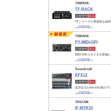
YAMAHA
TF-RACK
ミキサー
新品
TFシリーズの革新的な操
→詳細情報へ
YAMAHA
PY-MIDI-GPI
ミキサー
新品
MIDI DINコネクタを装
→詳細情報へ
Soundcraft
EFX12
ミキサー
新品
定評あるLexicon社製
→詳細情報へ
TASCAM
IF-MTR32