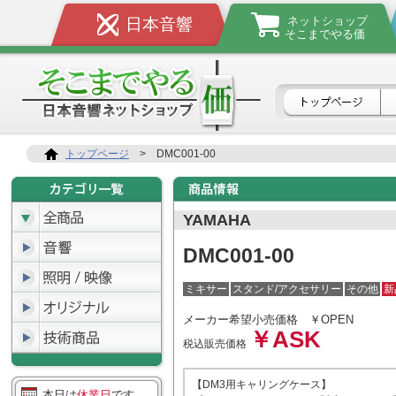
ネットショップ
日本音響
そこまでやる価
トップページ
>
DMC001-00
YAMAHA
DMC001-00
ミキサー
スタンド/アクセサリー
その他
新
メーカー希望小売価格
￥OPEN
￥ASK
税込販売価格
【DM3用キャリングケース】
本日は
休業日
です