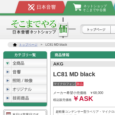
ネットショップ
日本音響
そこまでやる価
トップページ
>
LC81 MD black
AKG
LC81 MD black
マイクロフォン
新品
メーカー希望小売価格
￥68,000
￥ASK
税込販売価格
超軽量コンデンサー型ラベリア・マイクロ
本日は営業日です