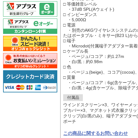
□ 等価雑音レベル
・37dB SPL(Aウェイト)
□ インピーダンス
・5,000Ω
□ 電源
・別売のAKGワイヤレスシステムの
たはポータブル・ミキサー(B23 L)か
□ 端子
・Microdot(付属端子アダプター装着時
□ ケーブル長
・ベージュ/ココア：約1.27m
・白/黒：約0.98m
□ 色
・ベージュ(beige)、ココア(cocoa)、白(
□ 質量
・ベージュ/ココア：6g(含ケーブル
・白/黒：4g(含ケーブル、除端子ア
付属品
ウインドスクリーン×3、ワイヤーメッ
プカバー×3、マグネット式衣服クリップ
クリップ(白/黒のみ)、端子アダプター
ポーチ
この商品に関するお問い合わせ