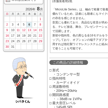
(衣服装着用)/黒
8
2026年
月
「MicroLite Series」は、極めて軽量で装
優れているため、話者にも聴者にもマイク
日
月
火
水
木
金
土
の存在を感じさせません。
1
音質にも優れており、高品位な収音が求め
2
3
4
5
6
7
8
る、テレビ放送、舞台、プレゼンテーショ
9
10
11
12
13
14
15
で活躍します。
形状や指向性、色の異なる全16モデルを
16
17
18
19
20
21
22
ップしており、オプションの端子アダプタ
23
24
25
26
27
28
29
用すれば他社製ワイヤレスシステムと組み
30
31
て使うことも可能です。
この商品の詳細情報
□ 形式
・コンデンサー型
□ 指向特性
・カーディオイド
□ 周波数特性
・20Hz〜20kHz
□ 開回路感度
・－38dB re 1V/Pa
□ 最大音圧レベル
・145dB SPL