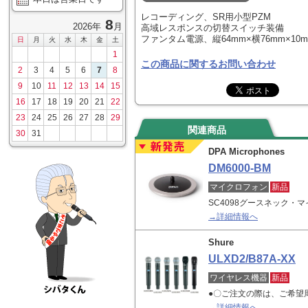
レコーディング、SR用小型PZM
8
2026年
月
高域レスポンスの切替スイッチ装備
ファンタム電源、縦64mm×横76mm×10m
日
月
火
水
木
金
土
1
この商品に関するお問い合わせ
2
3
4
5
6
7
8
9
10
11
12
13
14
15
16
17
18
19
20
21
22
23
24
25
26
27
28
29
関連商品
30
31
DPA Microphones
DM6000-BM
マイクロフォン
新品
SC4098グースネック・
→詳細情報へ
Shure
ULXD2/B87A-XX
ワイヤレス機器
新品
●〇ご注文の際は、ご希望
→詳細情報へ