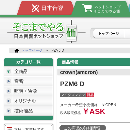
ネットショップ
日本音響
そこまでやる価
トップページ
>
PZM6 D
crown(amcron)
PZM6 D
マイクロフォン
新品
メーカー希望小売価格
￥OPEN
￥ASK
税込販売価格
この商品の詳細情報
本日は営業日です