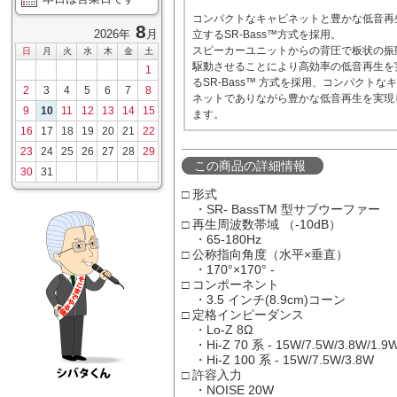
コンパクトなキャビネットと豊かな低音再
8
2026年
月
立するSR-Bass™方式を採用。
スピーカーユニットからの背圧で板状の振
日
月
火
水
木
金
土
駆動させることにより高効率の低音再生を
1
るSR-Bass™ 方式を採用、コンパクトな
2
3
4
5
6
7
8
ネットでありながら豊かな低音再生を実現
9
10
11
12
13
14
15
ます。
16
17
18
19
20
21
22
23
24
25
26
27
28
29
この商品の詳細情報
30
31
□ 形式
・SR- BassTM 型サブウーファー
□ 再生周波数帯域 （-10dB）
・65-180Hz
□ 公称指向角度（水平×垂直）
・170°×170° -
□ コンポーネント
・3.5 インチ(8.9cm)コーン
□ 定格インピーダンス
・Lo-Z 8Ω
・Hi-Z 70 系 - 15W/7.5W/3.8W/1.9
・Hi-Z 100 系 - 15W/7.5W/3.8W
□ 許容入力
・NOISE 20W