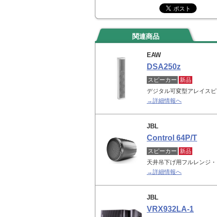
関連商品
EAW
DSA250z
スピーカー
新品
デジタル可変型アレイスピ
→詳細情報へ
JBL
Control 64P/T
スピーカー
新品
天井吊下げ用フルレンジ・
→詳細情報へ
JBL
VRX932LA-1