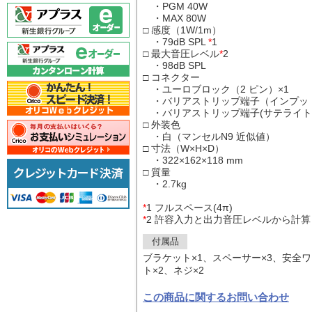
・PGM 40W
・MAX 80W
□ 感度（1W/1m）
・79dB SPL
*
1
□ 最大音圧レベル
*
2
・98dB SPL
□ コネクター
・ユーロブロック（2 ピン）×1
・バリアストリップ端子（インプット：+
・バリアストリップ端子(サテライトアウト
□ 外装色
・白（マンセルN9 近似値）
□ 寸法（W×H×D）
・322×162×118 mm
□ 質量
・2.7kg
*
1 フルスペース(4π)
*
2 許容入力と出力音圧レベルから計算
付属品
ブラケット×1、スペーサー×3、安全
ト×2、ネジ×2
この商品に関するお問い合わせ