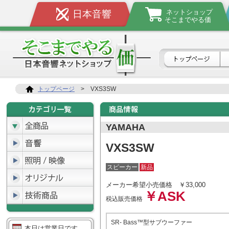
ネットショップ
日本音響
そこまでやる価
トップページ
>
VXS3SW
YAMAHA
VXS3SW
スピーカー
新品
メーカー希望小売価格
￥33,000
￥ASK
税込販売価格
SR- Bass™型サブウーファー
本日は営業日です