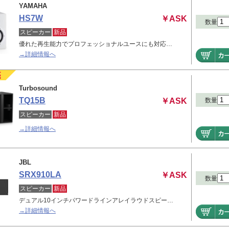
YAMAHA
HS7W
￥ASK
数量
スピーカー
新品
優れた再生能力でプロフェッショナルユースにも対応…
→詳細情報へ
Turbosound
TQ15B
数量
￥ASK
スピーカー
新品
→詳細情報へ
JBL
SRX910LA
￥ASK
数量
スピーカー
新品
デュアル10インチパワードラインアレイラウドスピー…
→詳細情報へ