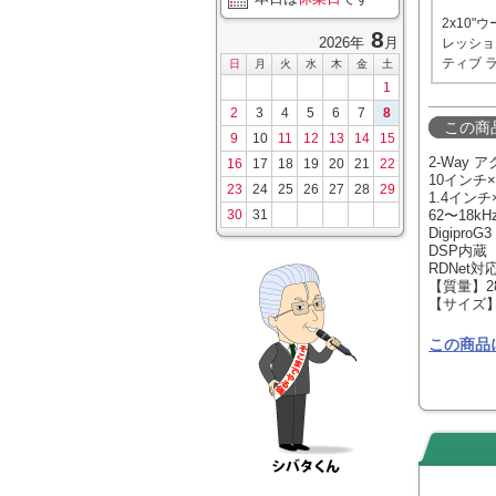
2x10"
8
2026年
月
レッショ
ティブ 
日
月
火
水
木
金
土
1
2
3
4
5
6
7
8
この商
9
10
11
12
13
14
15
2-Way
16
17
18
19
20
21
22
10インチ×
23
24
25
26
27
28
29
1.4インチ
30
31
62〜18kH
DigiproG3
DSP内蔵
RDNet対
【質量】28
【サイズ】72
この商品