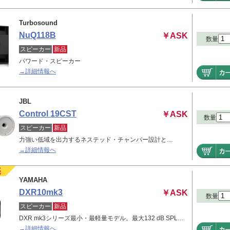
Turbosound
NuQ118B
￥ASK
数量
スピーカー
新品
パワード・スピーカー
→詳細情報へ
JBL
Control 19CST
￥ASK
数量
スピーカー
新品
力強い低域を出力するネステッド・チャンバー設計と…
→詳細情報へ
YAMAHA
DXR10mk3
￥ASK
数量
スピーカー
新品
DXR mk3シリーズ最小・最軽量モデル。最大132 dB SPL…
→詳細情報へ