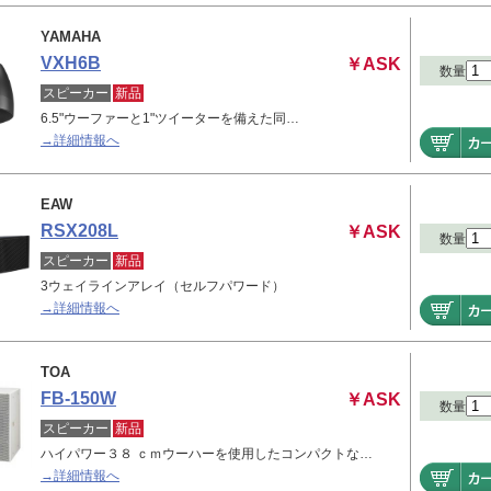
YAMAHA
VXH6B
￥ASK
数量
スピーカー
新品
6.5"ウーファーと1"ツイーターを備えた同…
→詳細情報へ
EAW
RSX208L
￥ASK
数量
スピーカー
新品
3ウェイラインアレイ（セルフパワード）
→詳細情報へ
TOA
FB-150W
￥ASK
数量
スピーカー
新品
ハイパワー３８ ｃｍウーハーを使用したコンパクトな…
→詳細情報へ