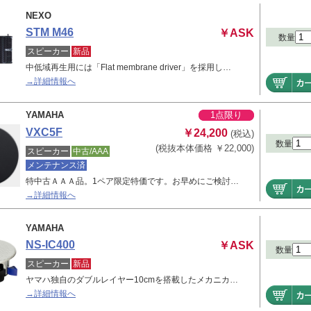
NEXO
STM M46
￥ASK
数量
スピーカー
新品
中低域再生用には「Flat membrane driver」を採用し…
→詳細情報へ
YAMAHA
1点限り
VXC5F
￥24,200
(税込)
数量
(税抜本体価格 ￥22,000)
スピーカー
中古/AAA
メンテナンス済
特中古ＡＡＡ品。1ペア限定特価です。お早めにご検討…
→詳細情報へ
YAMAHA
NS-IC400
￥ASK
数量
スピーカー
新品
ヤマハ独自のダブルレイヤー10cmを搭載したメカニカ…
→詳細情報へ