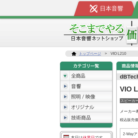
日本音響
トップページ
>
VIO L210
dBTec
VIO 
スピーカ
メーカー
税込販売
2-Wa
本日は
休業日
です