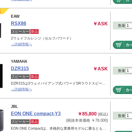
EAW
RSX86
￥ASK
数量
スピーカー
新品
2ウェイフルレンジ（セルフパワード）
→詳細情報へ
YAMAHA
DZR315
￥ASK
数量
スピーカー
新品
DZR315は3ウェイバイアンプ式パワードSRラウドスピー…
→詳細情報へ
JBL
EON ONE compact-Y3
￥85,800
(税込)
数量
(税抜本体価格 ￥78,000)
スピーカー
新品
EON ONE Compactは、本格的な業務用モデルに勝るとも…