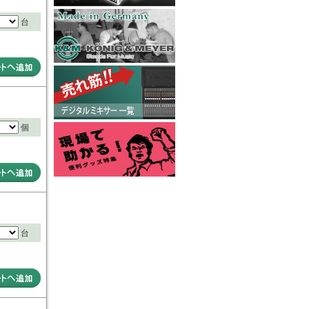
台
個
台