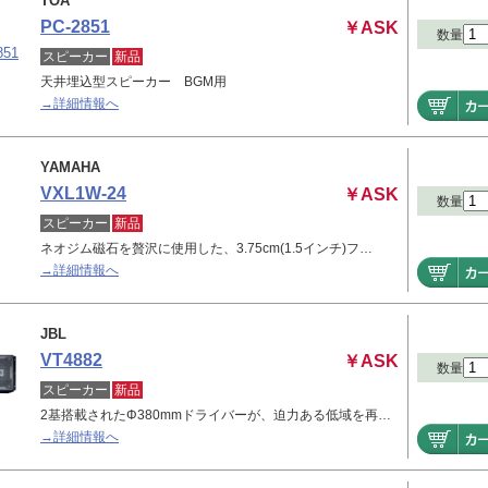
TOA
PC-2851
￥ASK
数量
スピーカー
新品
天井埋込型スピーカー BGM用
→詳細情報へ
YAMAHA
VXL1W-24
￥ASK
数量
スピーカー
新品
ネオジム磁石を贅沢に使用した、3.75cm(1.5インチ)フ…
→詳細情報へ
JBL
VT4882
￥ASK
数量
スピーカー
新品
2基搭載されたΦ380mmドライバーが、迫力ある低域を再…
→詳細情報へ