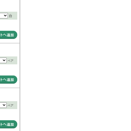
台
ペア
ペア