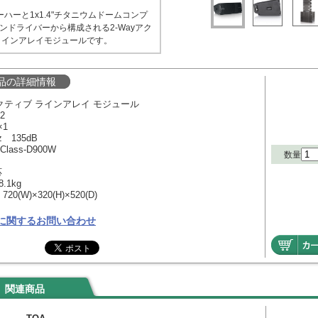
ウーハーと1x1.4"チタニウムドームコンプ
ンドライバーから構成される2-Wayアク
ラインアレイモジュールです。
品の詳細情報
 アクティブ ラインアレイ モジュール
2
×1
z 135dB
 Class-D900W
数量
応
.1kg
0(W)×320(H)×520(D)
に関するお問い合わせ
関連商品