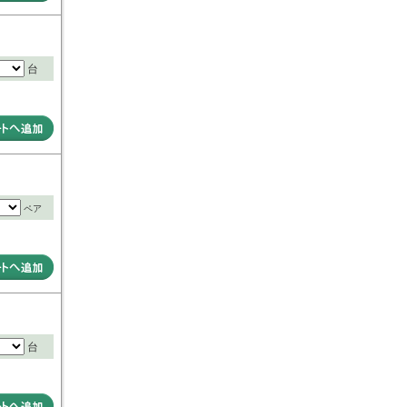
台
ペア
台