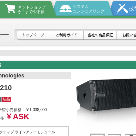
システム
ネットショップ
技
エンジニアリング
そこまでやる価
hnologies
L210
ー
新品
希望小売価格
￥1,038,000
￥ASK
価格
yアクティブ ラインアレイモジュール