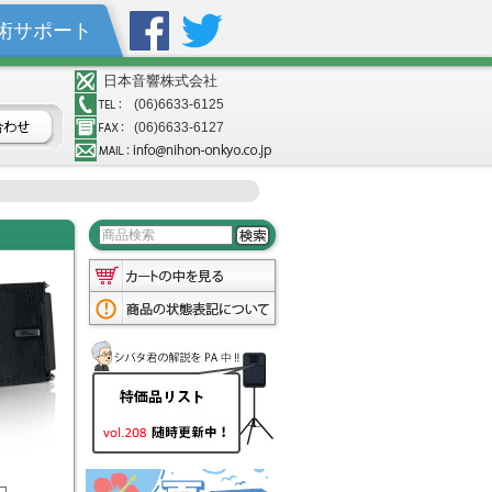
術サポート
日本音響株式会社
(06)6633-6125
(06)6633-6127