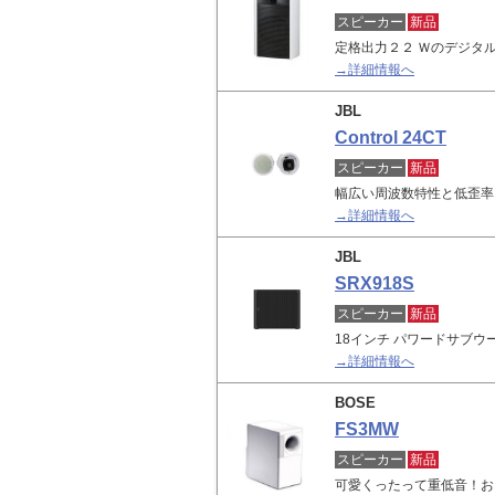
スピーカー
新品
定格出力２２ Ｗのデジタ
→詳細情報へ
JBL
Control 24CT
スピーカー
新品
幅広い周波数特性と低歪率
→詳細情報へ
JBL
SRX918S
スピーカー
新品
18インチ パワードサブウー
→詳細情報へ
BOSE
FS3MW
スピーカー
新品
可愛くったって重低音！お