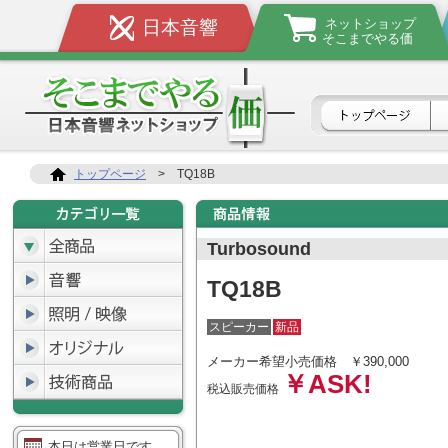
ネットショップ
日本音響
そこまでやる価
トップページ
>
TQ18B
Turbosound
TQ18B
スピーカー
新品
メーカー希望小売価格
￥390,000
￥ASK!
税込販売価格
本日は営業日です