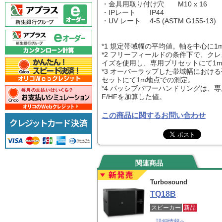
・金具用取り付け穴 M10 x 16
・IPレート IP44
・UV レート 4-5 (ASTM G155-13)
*1 規定帯域幅の平均値。軸を中心に1
*2 フリーフィールドの条件下で、ク
イズを使用し、専用プリセットにて1m
*3 オーバーラップした帯域幅におけ
セットにて1m地点での測定。
*4 パッシブパワーハンドリングは、専
F/HFを加算した値。
この商品に関するお問い合わせ
関連商品
Turbosound
TQ18B
スピーカー
新品
→詳細情報へ