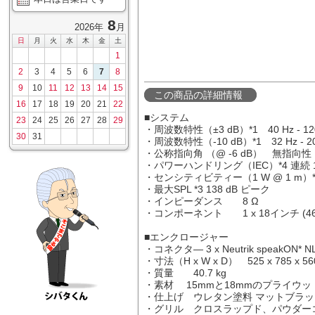
8
2026年
月
日
月
火
水
木
金
土
1
2
3
4
5
6
7
8
9
10
11
12
13
14
15
この商品の詳細情報
16
17
18
19
20
21
22
■システム
23
24
25
26
27
28
29
・周波数特性（±3 dB）*1 40 Hz - 120
30
31
・周波数特性（-10 dB）*1 32 Hz - 20
・公称指向角 （@ -6 dB） 無指向性
・パワーハンドリング（IEC）*4 連続 100
・センシティビティー（1 W @ 1 m）*
・最大SPL *3 138 dB ピーク
・インピーダンス 8 Ω
・コンポーネント 1 x 18インチ (460
■エンクロージャー
・コネクタ― 3 x Neutrik speakON* N
・寸法（H x W x D） 525 x 785 x 5
・質量 40.7 kg
・素材 15mmと18mmのプライウッ
・仕上げ ウレタン塗料 マットブラッ
・グリル クロスラップド、パウダー