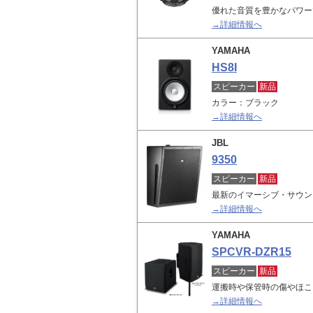
優れた音質を豊かなパワー
→詳細情報へ
YAMAHA
HS8I
スピーカー
新品
カラー：ブラック
→詳細情報へ
JBL
9350
スピーカー
新品
最新のイマーシブ・サウン
→詳細情報へ
YAMAHA
SPCVR-DZR15
スピーカー
新品
運搬時や保管時の傷やほこ
→詳細情報へ