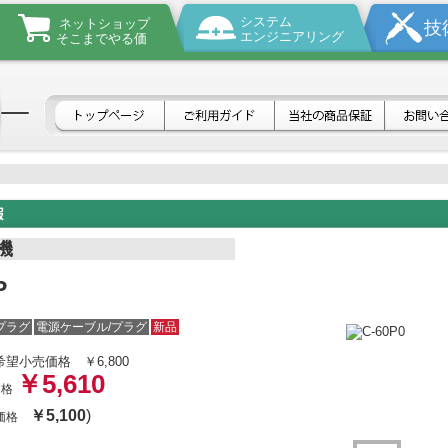
システム
ネットショップ
技
エンジニアリング
そこまでやる価
機
P
プラグ
電源ケーブル/プラグ
新品
希望小売価格
￥6,800
￥5,610
価格
￥5,100
)
体価格