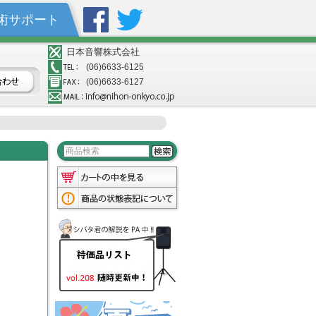
術サポート
日本音響株式会社
(06)6633-6125
(06)6633-6127