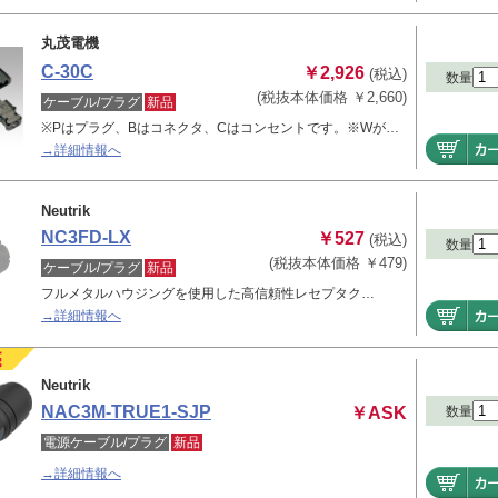
丸茂電機
C-30C
￥2,926
(税込)
数量
(税抜本体価格 ￥2,660)
ケーブル/プラグ
新品
※Pはプラグ、Bはコネクタ、Cはコンセントです。※Wが…
→詳細情報へ
Neutrik
NC3FD-LX
￥527
(税込)
数量
(税抜本体価格 ￥479)
ケーブル/プラグ
新品
フルメタルハウジングを使用した高信頼性レセプタク…
→詳細情報へ
Neutrik
NAC3M-TRUE1-SJP
￥ASK
数量
電源ケーブル/プラグ
新品
→詳細情報へ