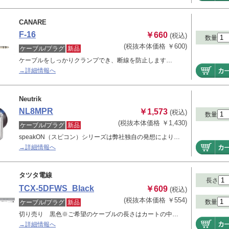
CANARE
F-16
￥660
(税込)
数量
(税抜本体価格 ￥600)
ケーブル/プラグ
新品
ケーブルをしっかりクランプでき、断線を防止します…
→詳細情報へ
Neutrik
NL8MPR
￥1,573
(税込)
数量
(税抜本体価格 ￥1,430)
ケーブル/プラグ
新品
speakON（スピコン）シリーズは弊社独自の発想により…
→詳細情報へ
タツタ電線
長さ
TCX-5DFWS_Black
￥609
(税込)
(税抜本体価格 ￥554)
数量
ケーブル/プラグ
新品
切り売り 黒色※ご希望のケーブルの長さはカートの中…
→詳細情報へ