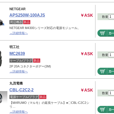
NETGEAR
APS250W-100AJS
￥ASK
数量
周辺機器
新品
NETGEAR M4300シリーズ対応の電源モジュール。
→詳細情報へ
明工社
MC2639
￥ASK
数量
ケーブル/プラグ
新品
2P 20A コネクターボデー(3M)
→詳細情報へ
丸茂電機
CBL-C2C2-2
￥ASK
数量
電源ケーブル/プラグ
新品
【MARUMO（マルモ）の延長ケーブル】●〇CBL-C2C2シ
リ…
→詳細情報へ