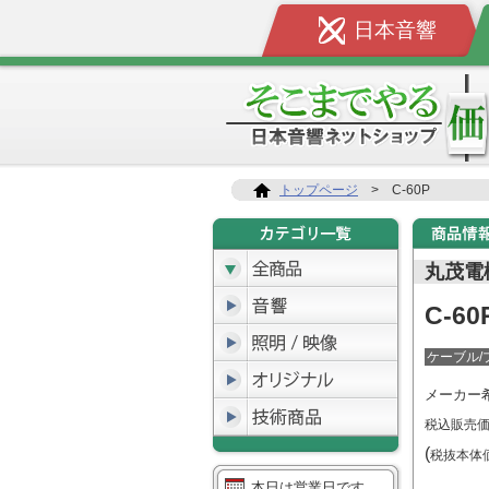
日本音響
トップページ
>
C-60P
丸茂電
C-60
ケーブル/
メーカー
税込販売
(
税抜本
本日は営業日です