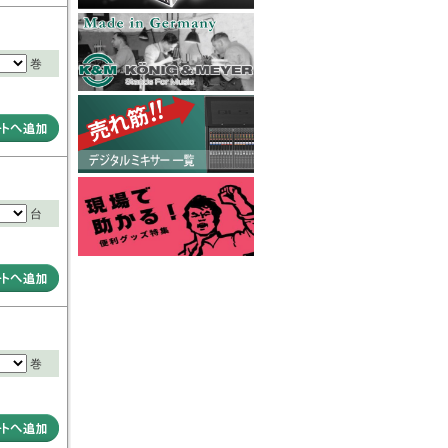
巻
台
巻