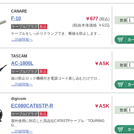
CANARE
F-10
￥677
(税込)
数量
(税抜本体価格 ￥615)
ケーブル/プラグ
新品
ケーブルをしっかりクランプでき、断線を防止します…
→詳細情報へ
TASCAM
AC-1800L
￥ASK
数量
ケーブル/プラグ
新品
抜け防止ロック機構付き電源コード差し込むだけでロ…
→詳細情報へ
digicom
EC080CAT6STP-R
￥ASK
数量
ケーブル/プラグ
新品
屋外使用に対応した高品位CAT6STPケーブル「TOURING
G…
→詳細情報へ