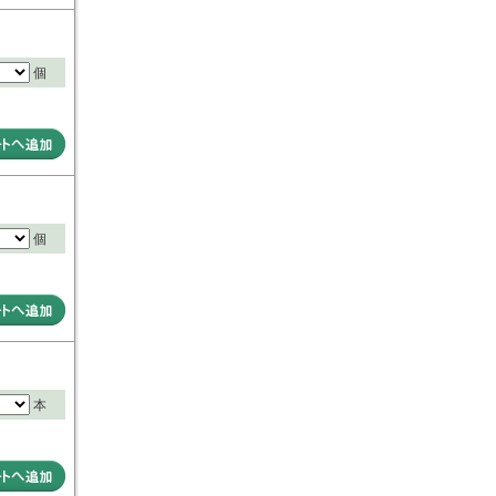
個
個
本