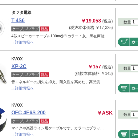
タツタ電線
T-4S6
￥19,058
(税込)
数量
(税抜本体価格 ￥17,325)
ケーブル/プラグ
新品
4芯スピーカーケーブル100m巻※カラー：灰、黒在庫確…
→詳細情報へ
KVOX
KP-2C
￥157
(税込)
数量
(税抜本体価格 ￥143)
ケーブル/プラグ
新品
音エネルギーの損失を抑え、耐久性を高めた、高品質…
→詳細情報へ
KVOX
OFC-4E6S-200
￥ASK
数量
ケーブル/プラグ
新品
マイクや楽器ライン用ケーブルです。カラーはブラッ…
→詳細情報へ