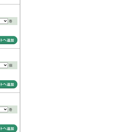
巻
個
巻