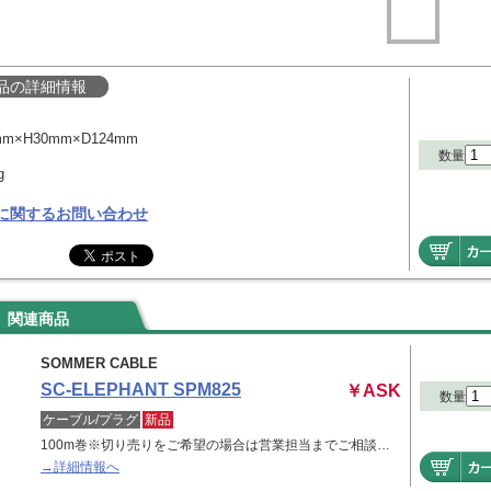
品の詳細情報
×H30mm×D124mm
数量
g
に関するお問い合わせ
関連商品
SOMMER CABLE
SC-ELEPHANT SPM825
￥ASK
数量
ケーブル/プラグ
新品
100m巻※切り売りをご希望の場合は営業担当までご相談…
→詳細情報へ