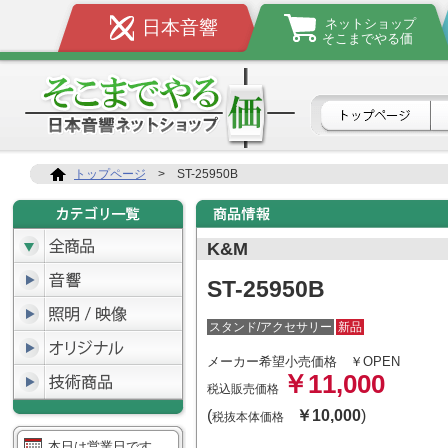
ネットショップ
日本音響
そこまでやる価
トップページ
>
ST-25950B
K&M
ST-25950B
スタンド/アクセサリー
新品
メーカー希望小売価格
￥OPEN
￥11,000
税込販売価格
(
￥10,000
)
税抜本体価格
本日は営業日です