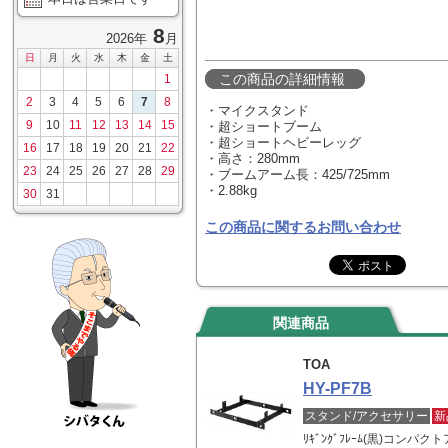
8
2026年
月
日
月
火
水
木
金
土
この商品の詳細情報
1
2
3
4
5
6
7
8
・マイクスタンド
9
10
11
12
13
14
15
・超ショートブーム
・超ショートヘビーレッグ
16
17
18
19
20
21
22
・高さ：280mm
23
24
25
26
27
28
29
・ブームアーム長：425/725mm
・2.88kg
30
31
この商品に関するお問い合わせ
関連商品
TOA
HY-PF7B
スタンド/アクセサリー
新
ﾘｷﾞﾝｸﾞﾌﾚｰﾑ(黒)コン