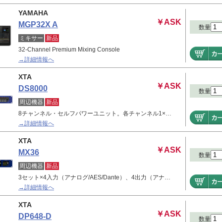
YAMAHA
￥ASK
MGP32X A
数量
ミキサー
新品
32-Channel Premium Mixing Console
→詳細情報へ
XTA
￥ASK
DS8000
数量
周辺機器
新品
8チャンネル・セルフパワーユニット。各チャンネル1×…
→詳細情報へ
XTA
￥ASK
MX36
数量
周辺機器
新品
3セット×4入力（アナログ/AES/Dante）、4出力（アナ…
→詳細情報へ
XTA
￥ASK
DP648-D
数量