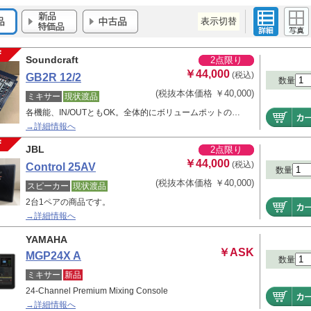
表示切替
Soundcraft
2点限り
￥44,000
(税込)
GB2R 12/2
数量
(税抜本体価格 ￥40,000)
ミキサー
現状渡品
各機能、IN/OUTともOK。全体的にボリュームポットの…
→詳細情報へ
JBL
2点限り
￥44,000
(税込)
Control 25AV
数量
(税抜本体価格 ￥40,000)
スピーカー
現状渡品
2台1ペアの商品です。
→詳細情報へ
YAMAHA
￥ASK
MGP24X A
数量
ミキサー
新品
24-Channel Premium Mixing Console
→詳細情報へ