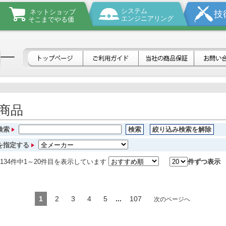
システム
ネットショップ
技
エンジニアリング
そこまでやる価
全商品
検索
検索
絞り込み検索を解除
を指定する
134件中1～20件目を表示しています
件ずつ表示
1
2
3
4
5
...
107
次のページへ