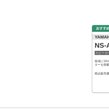
YAMA
NS-
スピーカ
ーファー
低域に16
ターを搭
ジサウンド補強シス
税込販売