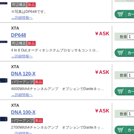
周辺機器
新品
※写真はDP648です。
→詳細情報へ
XTA
￥ASK
DP648
数量
周辺機器
新品
4 In 8 Out,オーディオシステムプロセッサ＆コントロ…
→詳細情報へ
XTA
￥ASK
DNA 120-X
数量
パワーアンプ
新品
4600W/ch4チャンネルアンプ オプションでDanteネッ…
→詳細情報へ
XTA
￥ASK
DNA 100-X
数量
パワーアンプ
新品
2700W/ch4チャンネルアンプ オプションでDanteネッ…
→詳細情報へ