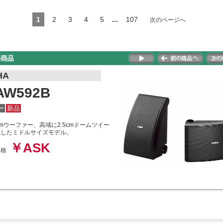
1
2
3
4
5
...
107
次のページへ
HA
AW592B
ー
新品
cmウーファー、高域に2.5cmドームツイー
載したミドルサイズモデル。
￥ASK
価格