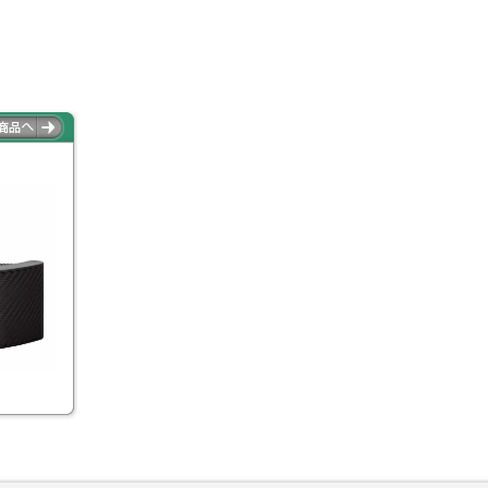
K&M
21336B
スタンド/アクセサリー
新品
耐久性の高いスチール製のディスタンスロッドで
す。
￥9,350
税込販売価格
(税抜本体価格 ￥8,500)