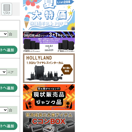
台
ペア
台