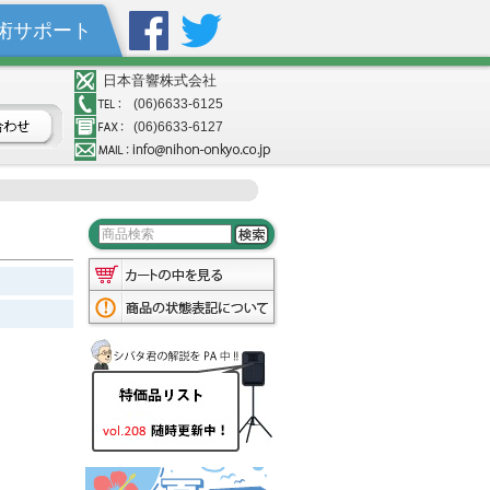
術サポート
日本音響株式会社
(06)6633-6125
(06)6633-6127