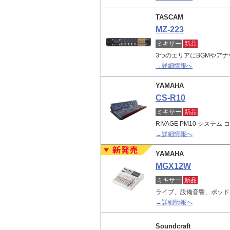
TASCAM
MZ-223
ミキサー
新品
3つのエリアにBGMやア
→詳細情報へ
YAMAHA
CS-R10
ミキサー
新品
RIVAGE PM10 システ
→詳細情報へ
YAMAHA
MGX12W
ミキサー
新品
ライブ、設備音響、ポッド
→詳細情報へ
Soundcraft