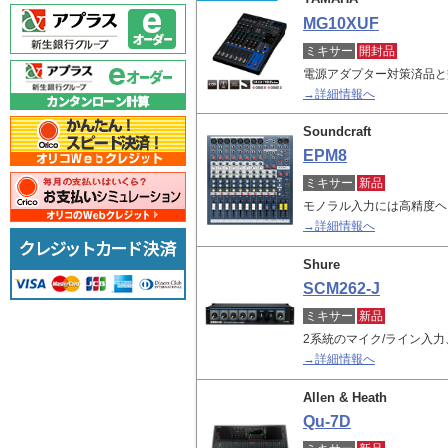
MG10XUF
ミキサー
開封品
電源アダプター対策済品と
→詳細情報へ
Soundcraft
EPM8
ミキサー
新品
モノラル入力には高精度ヘ
→詳細情報へ
Shure
SCM262-J
ミキサー
新品
2系統のマイク/ライン入
→詳細情報へ
Allen & Heath
Qu-7D