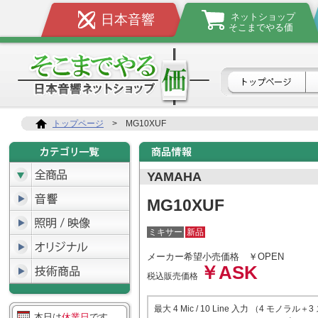
ネットショップ
日本音響
そこまでやる価
トップページ
>
MG10XUF
YAMAHA
MG10XUF
ミキサー
新品
メーカー希望小売価格
￥OPEN
￥ASK
税込販売価格
最大 4 Mic / 10 Line 入力 （4 モノラル＋
本日は
休業日
です