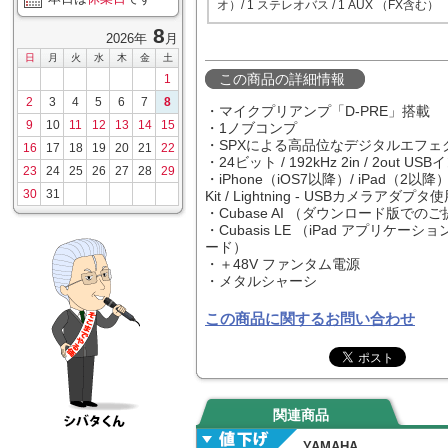
オ）/ 1 ステレオバス / 1 AUX （FX含む）
8
2026年
月
日
月
火
水
木
金
土
この商品の詳細情報
1
2
3
4
5
6
7
8
・マイクプリアンプ「D-PRE」搭載
9
10
11
12
13
14
15
・1ノブコンプ
・SPXによる高品位なデジタルエフェ
16
17
18
19
20
21
22
・24ビット / 192kHz 2in / 2out
23
24
25
26
27
28
29
・iPhone（iOS7以降）/ iPad（2以降）/ i
30
31
Kit / Lightning - USBカメラアダプタ
・Cubase AI （ダウンロード版での
・Cubasis LE （iPad アプリケーショ
ード）
・＋48V ファンタム電源
・メタルシャーシ
この商品に関するお問い合わせ
関連商品
YAMAHA