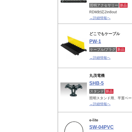
照明アクセサリー
新品
RDM対応2in8out
→詳細情報へ
どこでもケーブル
PW-1
ケーブル/プラグ
新品
→詳細情報へ
丸茂電機
SHB-5
スタンド
新品
照明スタンド用、平置ベー
→詳細情報へ
e-lite
SW-04PVC