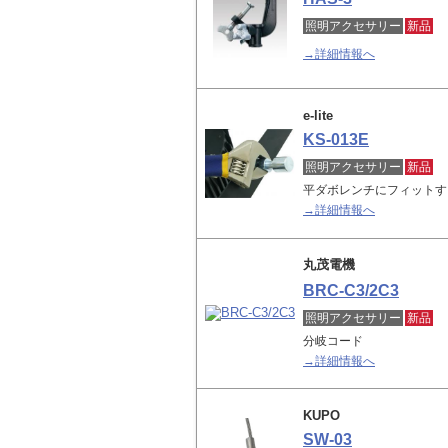
照明アクセサリー
新品
→詳細情報へ
e-lite
KS-013E
照明アクセサリー
新品
平ダボレンチにフィットす
→詳細情報へ
丸茂電機
BRC-C3/2C3
照明アクセサリー
新品
分岐コード
→詳細情報へ
KUPO
SW-03