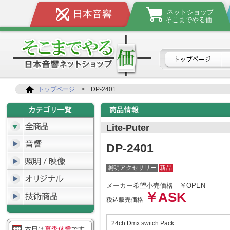
ネットショップ
日本音響
そこまでやる価
トップページ
>
DP-2401
Lite-Puter
DP-2401
照明アクセサリー
新品
メーカー希望小売価格
￥OPEN
￥ASK
税込販売価格
24ch Dmx switch Pack
本日は
夏季休業
です