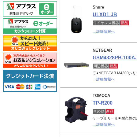
Shure
ULXD1-JB
ワイヤレス機器
新品
→詳細情報へ
NETGEAR
GSM4328PB-100A
周辺機器
新品
〇●NETGEAR M4300シ
→詳細情報へ
TOMOCA
TP-R200
その他
新品
ケーブルリール■ 耐久性
→詳細情報へ