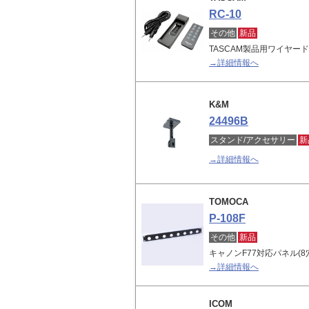
RC-10
その他
新品
TASCAM製品用ワイヤ
→詳細情報へ
K&M
24496B
スタンド/アクセサリー
新
→詳細情報へ
TOMOCA
P-108F
その他
新品
キャノンF77対応パネル(
→詳細情報へ
ICOM