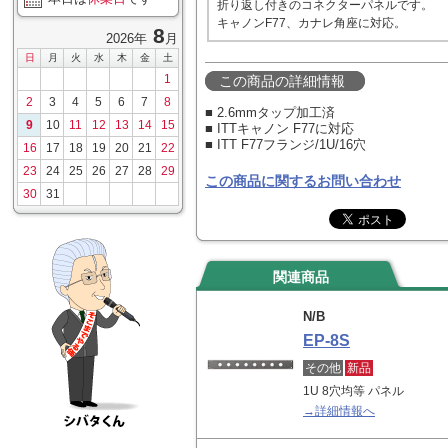
折り返し付きのコネクターパネルです。
キャノンF77、カナレ角座に対応。
8
2026年
月
日
月
火
水
木
金
土
1
この商品の詳細情報
2
3
4
5
6
7
8
■ 2.6mmタップ加工済
9
10
11
12
13
14
15
■ ITTキャノン F77に対応
■ ITT F77フランジ/1U/16穴
16
17
18
19
20
21
22
23
24
25
26
27
28
29
この商品に関するお問い合わせ
30
31
関連商品
N/B
EP-8S
その他
新品
1U 8穴均等 パネル
→詳細情報へ