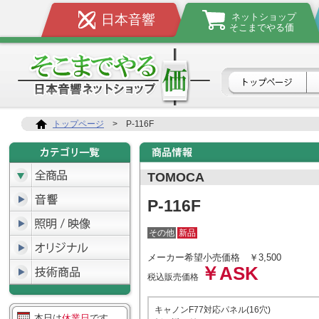
ネットショップ
日本音響
そこまでやる価
トップページ
>
P-116F
TOMOCA
P-116F
その他
新品
メーカー希望小売価格
￥3,500
￥ASK
税込販売価格
キャノンF77対応パネル(16穴)
本日は
休業日
です