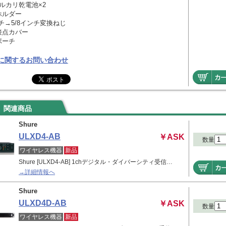
ルカリ乾電池×2
ホルダー
ンチ→5/8インチ変換ねじ
接点カバー
ポーチ
に関するお問い合わせ
関連商品
Shure
ULXD4-AB
￥ASK
数量
ワイヤレス機器
新品
Shure [ULXD4-AB] 1chデジタル・ダイバーシティ受信…
→詳細情報へ
Shure
ULXD4D-AB
￥ASK
数量
ワイヤレス機器
新品