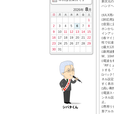
新次元のデ
ハンドヘ
8
2026年
月
日
月
火
水
木
金
土
□ULX
□対応周
1
□音質に
2
3
4
5
6
7
8
ホンから
9
10
11
12
13
14
15
インアッ
16
17
18
19
20
21
22
□各マイ
性で伝達
23
24
25
26
27
28
29
□最大1
30
31
□新周波
W、10
□電波を
「RFミ
トする「
□バック
ネル設定
すく表示
□高い剛
□電源ス
ンネル設
止。
□専用リ
形アルカ