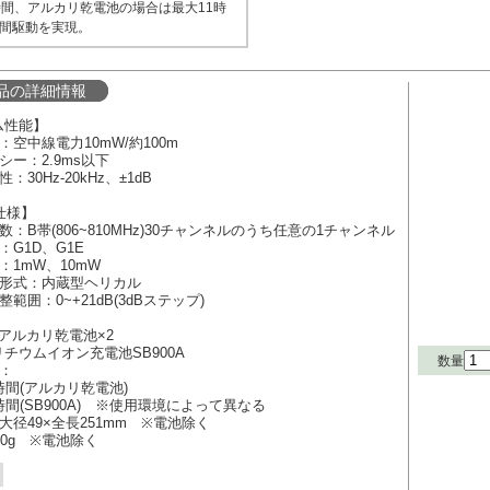
時間、アルカリ乾電池の場合は最大11時
間駆動を実現。
品の詳細情報
ム性能】
：空中線電力10mW/約100m
シー：2.9ms以下
：30Hz-20kHz、±1dB
2仕様】
数：B帯(806~810MHz)30チャンネルのうち任意の1チャンネル
：G1D、G1E
：1mW、10mW
ナ形式：内蔵型ヘリカル
範囲：0~+21dB(3dBステップ)
アルカリ乾電池×2
ウムイオン充電池SB900A
数量
：
間(アルカリ乾電池)
間(SB900A) ※使用環境によって異なる
大径49×全長251mm ※電池除く
90g ※電池除く