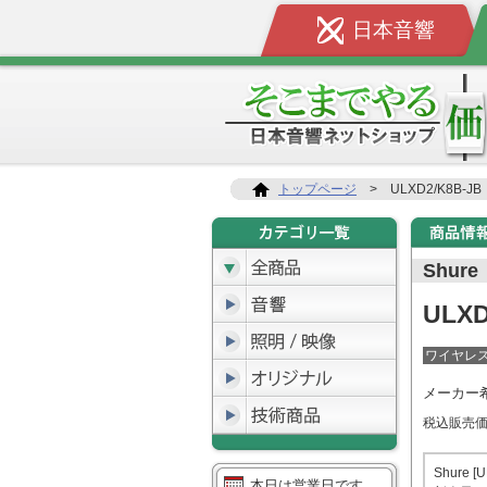
日本音響
トップページ
>
ULXD2/K8B-JB
Shure
ULXD
ワイヤレ
メーカー
税込販売
Shure 
本日は営業日です