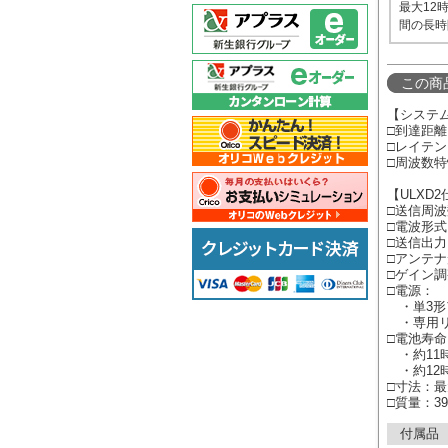
最大12
間の長時
この商
【システ
□到達距離
□レイテン
□周波数特性
【ULXD
□送信周波
□電波形式
□送信出力
□アンテ
□ゲイン調整
□電源：
・単3形
・専用リチ
□電池寿命
・約11時
・約12時
□寸法：最
□質量：3
付属品