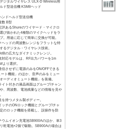
ジタルワイヤレス ULX-D Wireless用
ルド型送信機 KSM8ヘッド
用ハンドヘルド型送信機
波数 B型
定評あるShureのワイヤード・マイクロ
選び抜かれた4種類のマイクヘッドをラ
プ。用途に応じて簡単に交換が可能。
クヘッドの周波数レンジをフラットな特
するデジタル・ワイヤレス技術。
20dBの広大なダイナミックレンジ。
数対応モデルは、RF出力パワーを1m
mWより選択。
発信させずに電源のみをON/OFFできる
ュート機能」のほか、音声のみをミュー
オーディオミュート機能」を装備。
ライト付きの液晶画面はグループ/チャン
や、周波数、電池残量などの情報を見や
。
性を持つメタル製ボディー。
イッチのONロック機能とグループ/チャ
定のロック機能を搭載し、誤操作を防
チウムイオン充電池SB900Aのほか、単3
リ乾電池×2個で駆動。SB900Aの場合は