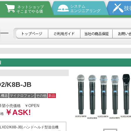
システム
ネットショップ
技
エンジニアリング
そこまでやる価
2/K8B-JB
ス機器
マイクロフォン
その他
新品
希望小売価格
￥OPEN
￥ASK!
価格
[ULXD2/K8B-JB] ハンドヘルド型送信機