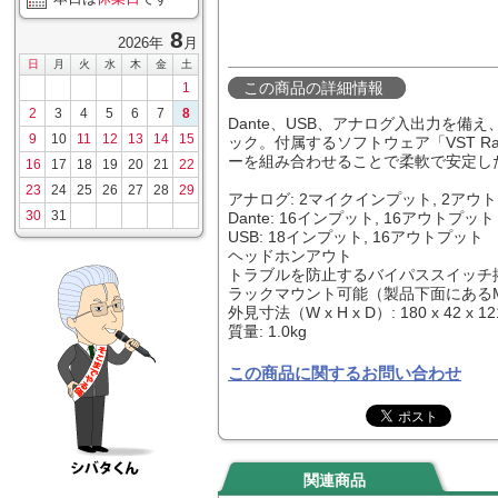
8
2026年
月
日
月
火
水
木
金
土
この商品の詳細情報
1
2
3
4
5
6
7
8
Dante、USB、アナログ入出力を備え
9
10
11
12
13
14
15
ック。付属するソフトウェア「VST Ra
ーを組み合わせることで柔軟で安定し
16
17
18
19
20
21
22
23
24
25
26
27
28
29
アナログ: 2マイクインプット, 2アウ
30
31
Dante: 16インプット, 16アウトプット
USB: 18インプット, 16アウトプット
ヘッドホンアウト
トラブルを防止するバイパススイッチ
ラックマウント可能（製品下面にある
外見寸法（W x H x D）: 180 x 42 x 1
質量: 1.0kg
この商品に関するお問い合わせ
関連商品