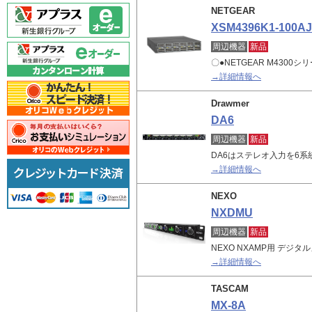
NETGEAR
XSM4396K1-100A
周辺機器
新品
〇●NETGEAR M4300シ
→詳細情報へ
Drawmer
DA6
周辺機器
新品
DA6はステレオ入力を6
→詳細情報へ
NEXO
NXDMU
周辺機器
新品
NEXO NXAMP用 デジ
→詳細情報へ
TASCAM
MX-8A