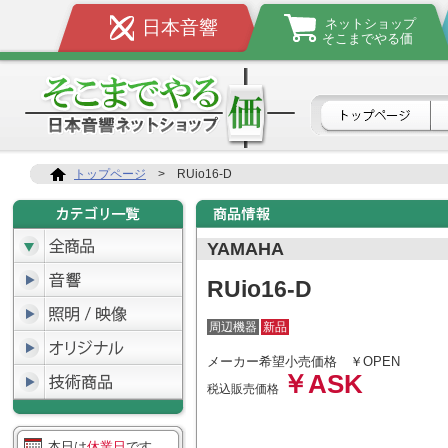
ネットショップ
日本音響
そこまでやる価
トップページ
>
RUio16-D
YAMAHA
RUio16-D
周辺機器
新品
メーカー希望小売価格
￥OPEN
￥ASK
税込販売価格
本日は
休業日
です