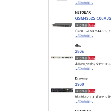
→詳細情報へ
NETGEAR
GSM4352S-100AJ
周辺機器
新品
〇●NETGEAR M4300シ
→詳細情報へ
dbx
286s
周辺機器
新品
本格的な収音を身近にする
→詳細情報へ
Drawmer
1960
周辺機器
新品
活き活きとした暖かさを持
→詳細情報へ