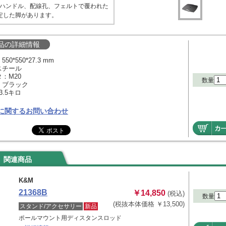
ハンドル、配線孔、フェルトで覆われた
定した脚があります。
品の詳細情報
0*550*27.3 mm
スチール
：M20
数量
：ブラック
3.5キロ
に関するお問い合わせ
関連商品
K&M
21368B
￥14,850
(税込)
数量
(税抜本体価格 ￥13,500)
スタンド/アクセサリー
新品
ポールマウント用ディスタンスロッド