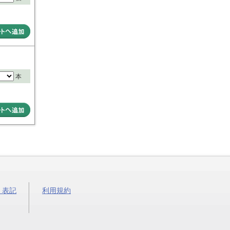
本
く表記
利用規約