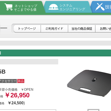
システム
ネットショップ
技
エンジニアリング
そこまでやる価
5B
アクセサリー
新品
希望小売価格
￥OPEN
￥26,950
価格
￥24,500
)
体価格