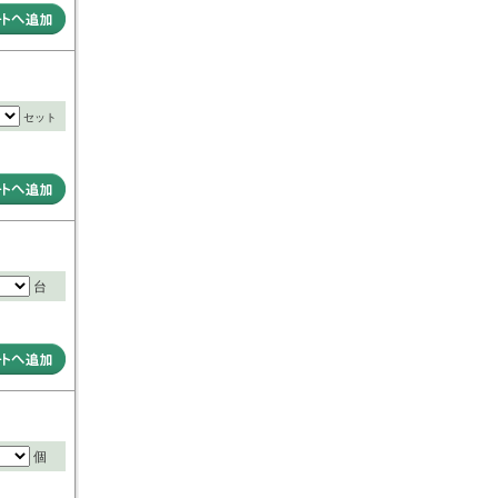
セット
台
個