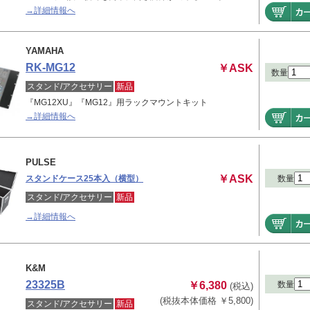
→詳細情報へ
YAMAHA
RK-MG12
￥ASK
数量
スタンド/アクセサリー
新品
『MG12XU』『MG12』用ラックマウントキット
→詳細情報へ
PULSE
￥ASK
数量
スタンドケース25本入（横型）
スタンド/アクセサリー
新品
→詳細情報へ
K&M
23325B
数量
￥6,380
(税込)
(税抜本体価格 ￥5,800)
スタンド/アクセサリー
新品