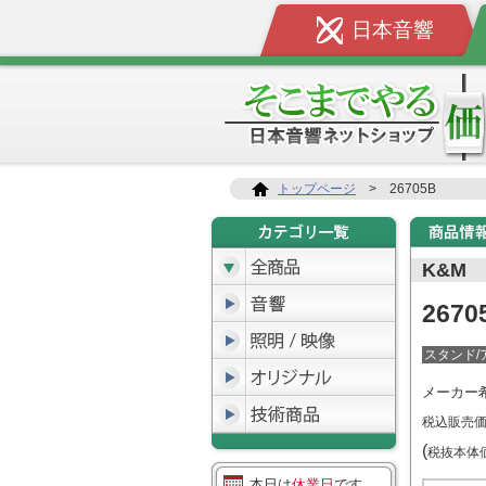
日本音響
トップページ
>
26705B
K&M
2670
スタンド/
メーカー
税込販売
(
税抜本
本日は
休業日
です