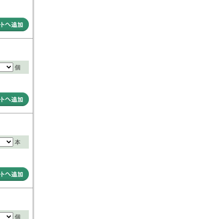
個
本
個