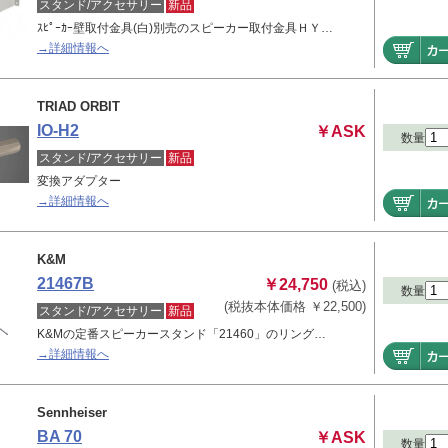
スタンド/アクセサリー
新品
ｽﾋﾟｰｶｰ壁取付金具(白)別売のスピーカー取付金具ＨＹ…
→詳細情報へ
TRIAD ORBIT
IO-H2
￥ASK
数量
スタンド/アクセサリー
新品
変換アダプター
→詳細情報へ
K&M
21467B
￥24,750
(税込)
数量
(税抜本体価格 ￥22,500)
スタンド/アクセサリー
新品
K&Mの定番スピーカースタンド「21460」のリング…
→詳細情報へ
Sennheiser
BA 70
￥ASK
数量