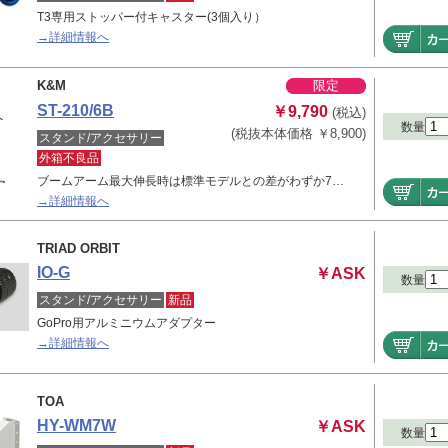
T3専用ストッパー付キャスター(3個入り）
→詳細情報へ
K&M
限定
ST-210/6B
￥9,790
(税込)
数量
(税抜本体価格 ￥8,900)
スタンド/アクセサリー
外箱不良品
ブームアーム最大伸長時は標準モデルとの差がわずか7…
→詳細情報へ
TRIAD ORBIT
IO-G
￥ASK
数量
スタンド/アクセサリー
新品
GoPro用アルミニウムアダプター
→詳細情報へ
TOA
HY-WM7W
￥ASK
数量