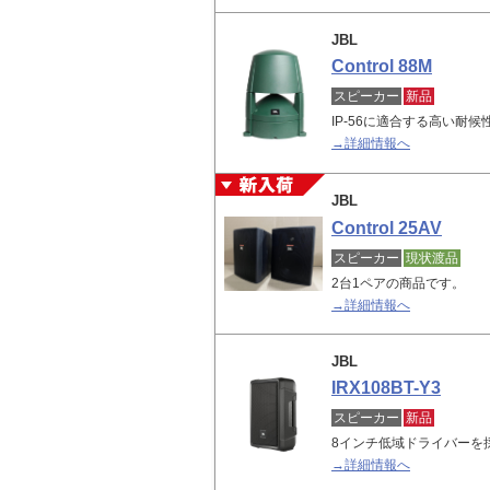
JBL
Control 88M
スピーカー
新品
IP-56に適合する高い耐
→詳細情報へ
JBL
Control 25AV
スピーカー
現状渡品
2台1ペアの商品です。
→詳細情報へ
JBL
IRX108BT-Y3
スピーカー
新品
8インチ低域ドライバーを
→詳細情報へ