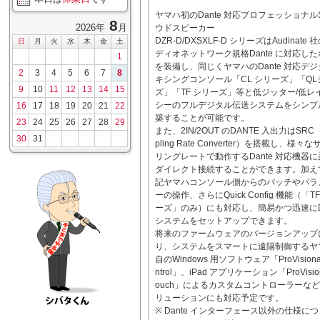
ヤマハ初のDante 対応プロフェッショナルS
8
2026年
月
ウドスピーカー
DZR-D/DXSXLF-D シリーズはAudinate
日
月
火
水
木
金
土
ディオネットワーク規格Dante に対応し
1
を装備し、同じくヤマハのDante 対応デ
2
3
4
5
6
7
8
キシングコンソール「CL シリーズ」「QL
9
10
11
12
13
14
15
ズ」「TF シリーズ」等と低ジッター/低レ
シーのフルデジタル伝送システムをシンプ
16
17
18
19
20
21
22
築することが可能です。
23
24
25
26
27
28
29
また、2IN/2OUT のDANTE 入出力はSRC
30
31
pling Rate Converter）を搭載し、様々
リングレートで動作するDante 対応機器
ダイレクト接続することができます。加え
記ヤマハコンソール側からのパッチやパラ
ーの操作、さらにQuick Config 機能（「T
ーズ」のみ）にも対応し、簡易かつ迅速にDa
システムをセットアップできます。
将来のファームウェアのバージョンアップ
り、システムをスマートに遠隔制御するヤ
自のWindows 用ソフトウェア「ProVisionai
ntrol」、iPad アプリケーション「ProVision
ouch」によるカスタムコントローラーな
リューションにも対応予定です。
※ Dante インターフェース以外の仕様に