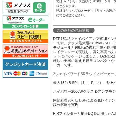
てはDZR シリーズ並びにDXSXLF シリー
様となります。
詳細はヤマハプロオーディオサイトの製品
にてご確認ください。
この商品の詳細情報
DZR15は2ウェイバイアンプ式15イ
ーです。クラス最大級の139dB SPL（
モジュールと96kHzの優れた信号処
レイテンシーで実現し、高効率高出力
ットにパッケージしました。DZR15
厳しい要求に応える軽量コンパクトか
ーカーです。
2ウェイパワードSRラウドスピーカー、
最大139dB SPL（1m、Peak）、34
ハイパワー2000Wクラス-Dアンプモ
内部処理96kHz DSPによる低レイテ
高分解能を実現
FIRフィルターと補正EQを活用したAdvanc