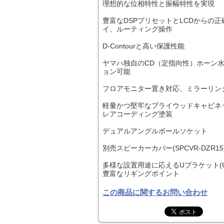
理想的な位相特性と振幅特性を実現
豊富なDSPプリセットとLCDからの
イ、ルーティング操作
D-Contourと高い保護性能
ヤマハ独自のCD（定指向性）ホーン水平
ョン可能
フロアモニター置き対応、ミラーリン
軽量かつ堅牢なプライウッドキャビネ
レアコーディング塗装
デュアルアングルポールソケット
別売スピーカーカバー(SPCVR-DZR15
多様な設置用途に応えるUブラケット(UB-D
豊富なリギングポイント
この商品に関するお問い合わせ