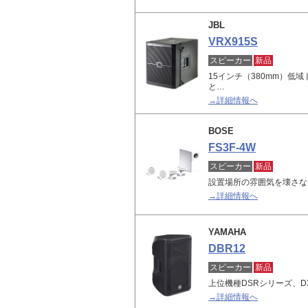
JBL
VRX915S
スピーカー
新品
15インチ（380mm）低域
と…
→詳細情報へ
BOSE
FS3F-4W
スピーカー
新品
設置場所の雰囲気を壊さな
→詳細情報へ
YAMAHA
DBR12
スピーカー
新品
上位機種DSRシリーズ、
→詳細情報へ