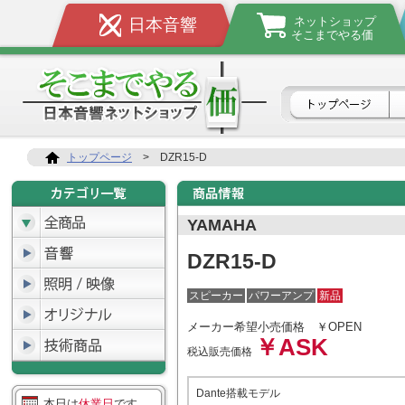
ネットショップ
日本音響
そこまでやる価
トップページ
>
DZR15-D
YAMAHA
DZR15-D
スピーカー
パワーアンプ
新品
メーカー希望小売価格
￥OPEN
￥ASK
税込販売価格
Dante搭載モデル
本日は
休業日
です