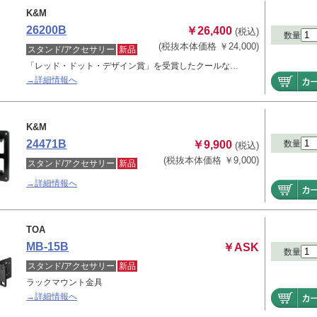
K&M
26200B
￥26,400
(税込)
数量
(税抜本体価格 ￥24,000)
スタンド/アクセサリー
新品
「レッド・ドット・デザイン賞」を受賞したクールな…
→詳細情報へ
K&M
24471B
数量
￥9,900
(税込)
(税抜本体価格 ￥9,000)
スタンド/アクセサリー
新品
→詳細情報へ
TOA
MB-15B
￥ASK
数量
スタンド/アクセサリー
新品
ラックマウント金具
→詳細情報へ