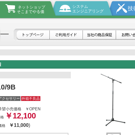
システム
ネットショップ
技
エンジニアリング
そこまでやる価
10/9B
アクセサリー
外箱不良品
希望小売価格
￥OPEN
￥12,100
価格
￥11,000
)
体価格