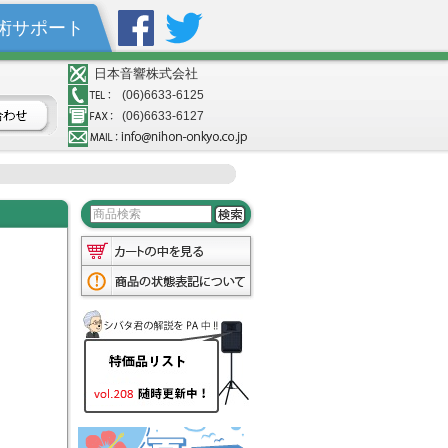
術サポート
日本音響株式会社
(06)6633-6125
(06)6633-6127