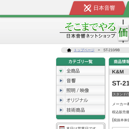
日本音響
トップページ
>
ST-210/9B
K&M
ST-2
スタンド/
メーカー
税込販売
(
税抜本
本日は営業日です