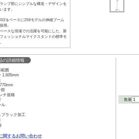
ランプ部にシンプルな構造・デザインを
います。
10/2をベースに259モデルの伸縮ブーム
採用。
ペースな現場での活躍を可能にした、新
フェッショナルマイクスタンドの標準モ
。
品の詳細情報
整範囲
1,605mm
長
770mm
ー部
ンチ規格
数量
材
ール
ブラック加工
量
g
に関するお問い合わせ