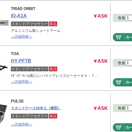
TRIAD ORBIT
IO-A1A
￥ASK
数量
スタンド/アクセサリー
新品
アルミニウム製ショートアーム
→詳細情報へ
TOA
HY-PF7B
￥ASK
数量
スタンド/アクセサリー
新品
ﾘｷﾞﾝｸﾞﾌﾚｰﾑ(黒)コンパクトアレイスピーカーＨＸ－７…
→詳細情報へ
PULSE
￥ASK
数量
スタンドケース20本入（横型）
スタンド/アクセサリー
新品
→詳細情報へ