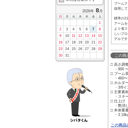
ブームク
採用して
8
2026年
月
日
月
火
水
木
金
土
標準の2
1
アームを
より省ス
2
3
4
5
6
7
8
しいプロ
9
10
11
12
13
14
15
デルです
16
17
18
19
20
21
22
23
24
25
26
27
28
29
この商
30
31
□ 高さ調
・900 〜 
□ ブーム
・460〜
□ ホルダ
・3/8イ
□ 主要素
・スチ
□ 仕上げ
・艶消し
□ 本体重
・3.19k
この商品