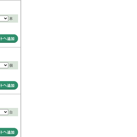
本
個
台