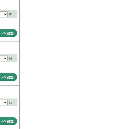
本
個
台