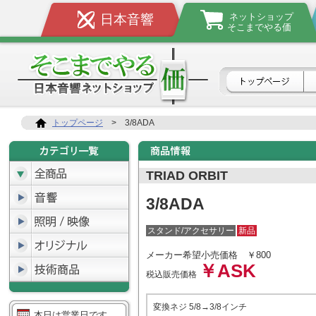
ネットショップ
日本音響
そこまでやる価
トップページ
>
3/8ADA
TRIAD ORBIT
3/8ADA
スタンド/アクセサリー
新品
メーカー希望小売価格
￥800
￥ASK
税込販売価格
変換ネジ 5/8→3/8インチ
本日は営業日です