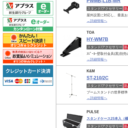
PWMB-L1B-WR
スタンド/アクセサリー
新
屋外設置に対応し、垂直お
→詳細情報へ
TOA
HY-WM7B
スタンド/アクセサリー
新
ｽﾋﾟｰｶｰ壁取付金具(黒)
→詳細情報へ
K&M
ST-210/2C
スタンド/アクセサリー
新
ブームスタンドの世界標準
→詳細情報へ
PULSE
スタンドケース25本入（
スタンド/アクセサリー
新