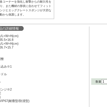
各コーナーを強化し衝撃からの耐久性を
り、また機材の形状に合わせてフィット
ンジとエッグクレートスポンジが大切な
動から保護します。
品の詳細情報
L×W×H(cm)
5.5×16.8
L×W×H(cm)
6.7×15.7
調整
ち込み※1
ンドル
数量
ル
ポンジ※2
E
類
IP67(耐塵型/防浸型)