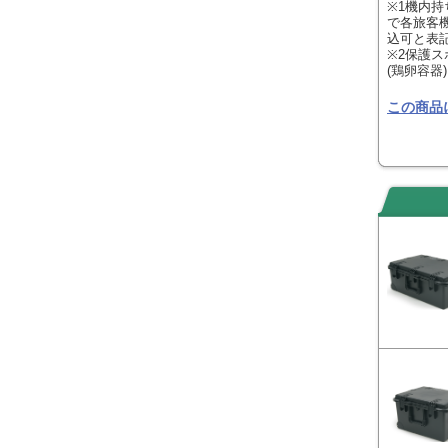
※1機内
で各旅客
込可と表
※2保護ス
(鶏卵容器
この商品