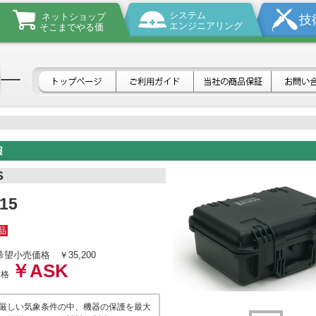
システム
ネットショップ
技
エンジニアリング
そこまでやる価
S
15
品
希望小売価格
￥35,200
￥ASK
価格
s は厳しい気象条件の中、機器の保護を最大