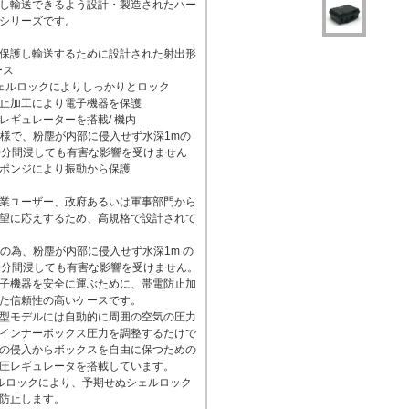
し輸送できるよう設計・製造されたハー
シリーズです。
保護し輸送するために設計された射出形
ース
ェルロックによりしっかりとロック
止加工により電子機器を保護
レギュレーターを搭載/ 機内
7仕様で、粉塵が内部に侵入せず水深1mの
0分間浸しても有害な影響を受けません
ポンジにより振動から保護
業ユーザー、政府あるいは軍事部門から
望に応えするため、高規格で設計されて
仕様の為、粉塵が内部に侵入せず水深1m の
0分間浸しても有害な影響を受けません。
子機器を安全に運ぶために、帯電防止加
た信頼性の高いケースです。
型モデルには自動的に周囲の空気の圧力
インナーボックス圧力を調整するだけで
の侵入からボックスを自由に保つための
圧レギュレータを搭載しています。
ルロックにより、予期せぬシェルロック
防止します。