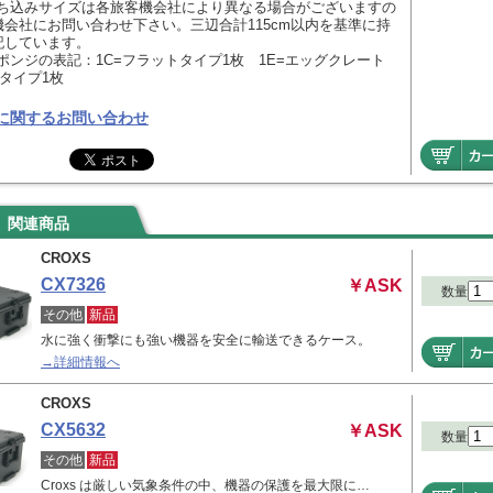
持ち込みサイズは各旅客機会社により異なる場合がございますの
機会社にお問い合わせ下さい。三辺合計115cm以内を基準に持
記しています。
ポンジの表記：1C=フラットタイプ1枚 1E=エッグクレート
)タイプ1枚
に関するお問い合わせ
関連商品
CROXS
CX7326
￥ASK
数量
その他
新品
水に強く衝撃にも強い機器を安全に輸送できるケース。
→詳細情報へ
CROXS
CX5632
￥ASK
数量
その他
新品
Croxs は厳しい気象条件の中、機器の保護を最大限に…