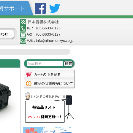
術サポート
日本音響株式会社
(06)6633-6125
(06)6633-6127