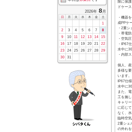
限に保護
ドケース
8
2026年
月
日
月
火
水
木
金
土
・機器を
成PPケ
1
・2重シ
2
3
4
5
6
7
8
・帯電防
9
10
11
12
13
14
15
・空気圧
16
17
18
19
20
21
22
・IP6
水中に3
23
24
25
26
27
28
29
・内部ス
30
31
個人、産
多様な要
います。
IP67
水中に3
また、電
工を施し
キャリー
に応じて
なく、水
臨時空気
2重シェ
の外れを