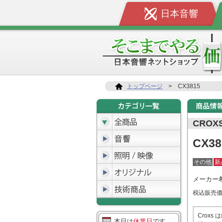
日本音響
トップページ
>
CX3815
CROX
CX38
その他
新
メーカー
税込販売
Crox
本日は
休業日
です