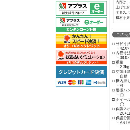
内部は、
上げてお
するスポ
機材を振
この商
□ 外径寸法/
・42.0×3
□ 内径寸法/
・38.0×2
□ 重量
・2.3kg
□ 空気圧
・自動
□ 機内持
・可
□ 運搬ハ
・◯
□ ホイー
・◯
□ 保護ス
・2C+1
□ 保護分
・ASTM/