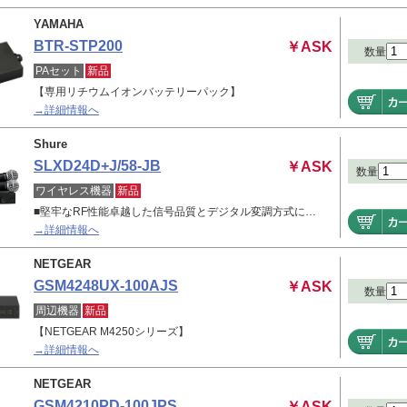
YAMAHA
BTR-STP200
￥ASK
数量
PAセット
新品
【専用リチウムイオンバッテリーパック】
→詳細情報へ
Shure
SLXD24D+J/58-JB
￥ASK
数量
ワイヤレス機器
新品
■堅牢なRF性能卓越した信号品質とデジタル変調方式に…
→詳細情報へ
NETGEAR
GSM4248UX-100AJS
￥ASK
数量
周辺機器
新品
【NETGEAR M4250シリーズ】
→詳細情報へ
NETGEAR
GSM4210PD-100JPS
￥ASK