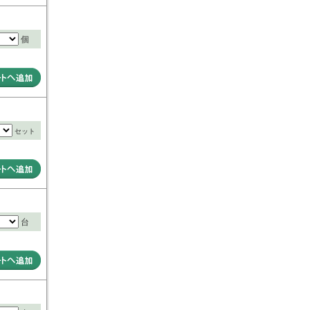
個
セット
台