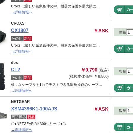
Croxs は厳しい気象条件の中、機器の保護を最大限に…
→詳細情報へ
CROXS
CX1807
￥ASK
数量
その他
新品
Croxs は厳しい気象条件の中、機器の保護を最大限に…
→詳細情報へ
dbx
CT2
￥9,790
(税込)
数量
(税抜本体価格 ￥8,900)
その他
新品
様々なケーブルを1台でテストできる簡単操作のケーブ…
→詳細情報へ
NETGEAR
XSM4396K1-100AJS
￥ASK
数量
周辺機器
新品
〇●NETGEAR M4300シリーズ●〇
→詳細情報へ