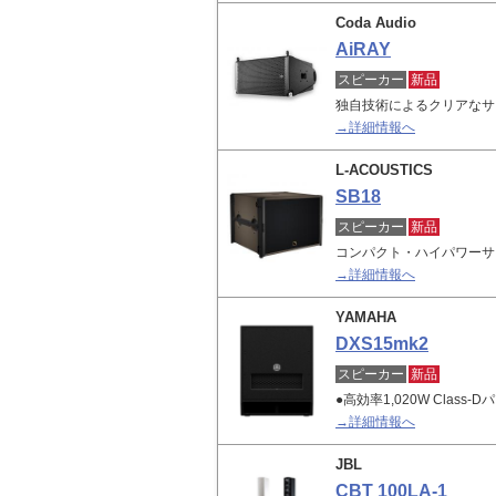
Coda Audio
AiRAY
スピーカー
新品
独自技術によるクリアなサ
→詳細情報へ
L-ACOUSTICS
SB18
スピーカー
新品
コンパクト・ハイパワーサ
→詳細情報へ
YAMAHA
DXS15mk2
スピーカー
新品
●高効率1,020W Clas
→詳細情報へ
JBL
CBT 100LA-1