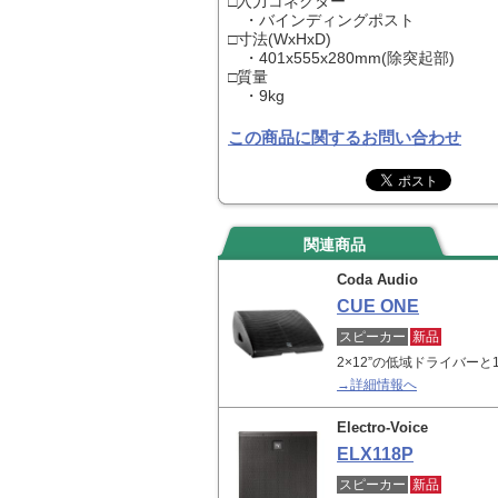
□入力コネクター
・バインディングポスト
□寸法(WxHxD)
・401x555x280mm(除突起部)
□質量
・9kg
この商品に関するお問い合わせ
関連商品
Coda Audio
CUE ONE
スピーカー
新品
2×12”の低域ドライバーと
→詳細情報へ
Electro-Voice
ELX118P
スピーカー
新品