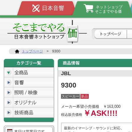
ネットショップ
日本音響
そこまでやる価
トップページ
>
9300
JBL
9300
スピーカー
新品
メーカー希望小売価格
￥163,000
￥ASK!!!!
税込販売価格
最新のイマーシブ・サウンドに対応。
本日は営業日です