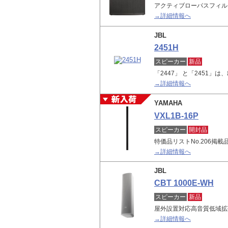
アクティブローパスフィルタ内
→詳細情報へ
JBL
2451H
スピーカー
新品
「2447」 と「2451
→詳細情報へ
YAMAHA
VXL1B-16P
スピーカー
開封品
特価品リストNo.206掲
→詳細情報へ
JBL
CBT 1000E-WH
スピーカー
新品
屋外設置対応高音質低域拡
→詳細情報へ