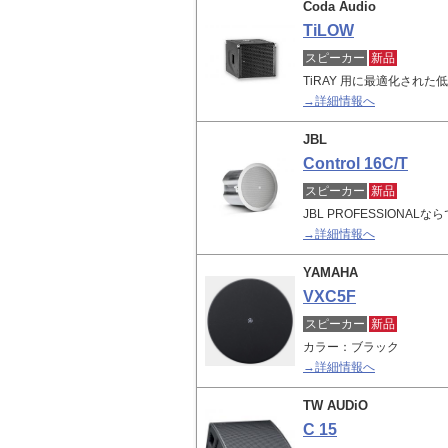
Coda Audio
TiLOW
スピーカー
新品
TiRAY 用に最適化され
→詳細情報へ
JBL
Control 16C/T
スピーカー
新品
JBL PROFESSION
→詳細情報へ
YAMAHA
VXC5F
スピーカー
新品
カラー：ブラック
→詳細情報へ
TW AUDiO
C 15