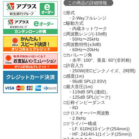
この商品の詳細情報
□形式
・2-Wayフルレンジ
□駆動方式
・内蔵ネットワーク
□周波数レンジ(-10dB)
・50Hz〜25kHz
□周波数特性(±3dB)
・60Hz〜20kHz
□カバレージ角
・水平: 100°、垂直: 60°(非対称)
□許容入力
・250W(IECピンクノイズ、2時間)
□感度(1m)
・96dB SPL(2.83V)
□最大音圧(1m)
・119dB SPL(連続)、
・125dB SPL(ピーク)
□公称インピーダンス
・8Ω
□クロスオーバー周波数
・2.8kHz
□ドライバー構成
・LF: 610H(10インチ(254mm))
・HF: 2414H-1(1インチ(25mm))