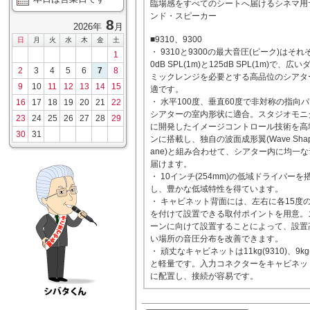
臨場感をすべてのシートへ届けるシネマ用
ンド・スピーカー
8
2026年
月
■9310、9300
日
月
火
水
木
金
土
・ 9310と9300の最大音圧(ピーク)はそれ
1
0dB SPL(1m)と125dB SPL(1m)で、広
2
3
4
5
6
7
8
ミックレンジを必要とする高品位のシアタ
9
10
11
12
13
14
15
適です。
・ 水平100度、垂直60度で非対称の指向
16
17
18
19
20
21
22
シアターの室内形状に適合。スタジオモニ
23
24
25
26
27
28
29
に開発したイメージコントロール技術を高
30
31
ンに搭載し、独自の波面成形翼(Wave Shapi
ane)と組み合わせて、シアター内に均一
届けます。
・ 10インチ(254mm)の低域ドライバーを
し、豊かな低域特性を得ています。
・ キャビネット背面には、左右に各15度
を付けて設置できる取付ポイントを用意。
ーンに向けて設置することによって、設置
い場所の音圧分布を改善できます。
・ 頑丈なキャビネットは11kg(9310)、9kg(
と軽量です。入力コネクターをキャビネッ
に配置し、接続が容易です。