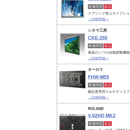
映像関係
新品
スプリング巻上タイプショ
→詳細情報へ
シネマ工房
CKE-250
映像関係
新品
幕面のシワの自動調整機能
→詳細情報へ
オーロラ
FHW-M55
映像関係
新品
横設置専用マルチディスプ
→詳細情報へ
ROLAND
V-02HD MK2
映像関係
新品