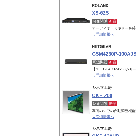
ROLAND
XS-62S
映像関係
新品
オーディオ・ミキサーを搭
→詳細情報へ
NETGEAR
GSM4230P-100AJ
周辺機器
新品
【NETGEAR M4250シリ
→詳細情報へ
シネマ工房
CKE-200
映像関係
新品
幕面のシワの自動調整機能
→詳細情報へ
シネマ工房