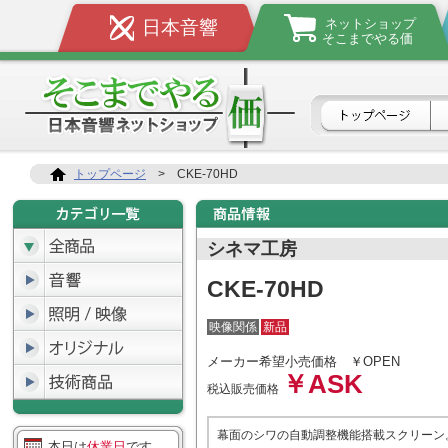
ネットショップ
日本音響
そこまでやる価
トップページ
>
CKE-70HD
シネマ工房
CKE-70HD
映像関係
新品
メーカー希望小売価格
￥OPEN
￥ASK
税込販売価格
幕面のシワの自動調整機能搭載スクリーン
本日は
休業日
です