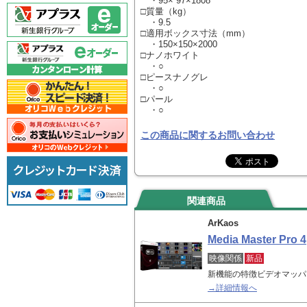
・95× 97×1808
□質量（kg）
・9.5
□適用ボックス寸法（mm）
・150×150×2000
□ナノホワイト
・○
□ピースナノグレ
・○
□パール
・○
この商品に関するお問い合わせ
関連商品
ArKaos
Media Master Pro 4
映像関係
新品
新機能の特徴ビデオマッパー
→詳細情報へ