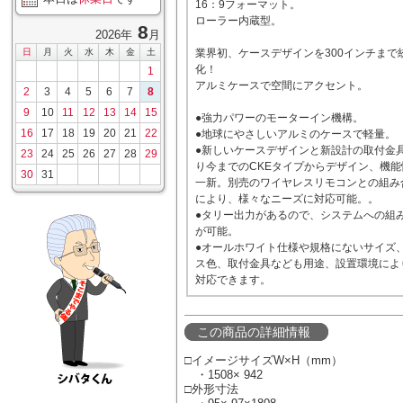
16：9フォーマット。
ローラー内蔵型。
8
2026年
月
日
月
火
水
木
金
土
業界初、ケースデザインを300インチまで
化！
1
アルミケースで空間にアクセント。
2
3
4
5
6
7
8
9
10
11
12
13
14
15
●強力パワーのモーターイン機構。
16
17
18
19
20
21
22
●地球にやさしいアルミのケースで軽量。
●新しいケースデザインと新設計の取付金
23
24
25
26
27
28
29
り今までのCKEタイプからデザイン、機能
30
31
一新。別売のワイヤレスリモコンとの組み
により、様々なニーズに対応可能。。
●タリー出力があるので、システムへの組
が可能。
●オールホワイト仕様や規格にないサイズ
ス色、取付金具なども用途、設置環境によ
対応できます。
この商品の詳細情報
□イメージサイズW×H（mm）
・1508× 942
□外形寸法