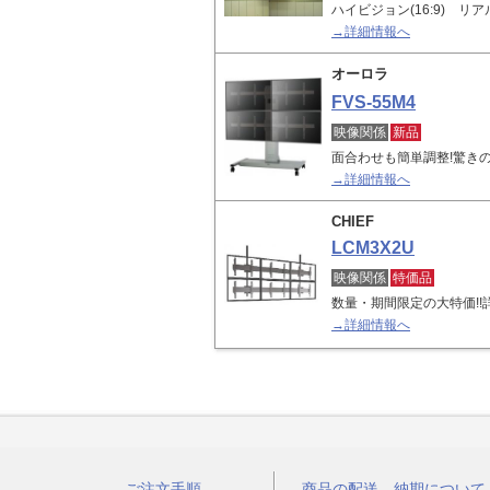
ハイビジョン(16:9) 
→詳細情報へ
オーロラ
FVS-55M4
映像関係
新品
面合わせも簡単調整!驚き
→詳細情報へ
CHIEF
LCM3X2U
映像関係
特価品
数量・期間限定の大特価!
→詳細情報へ
ご注文手順
商品の配送、納期について