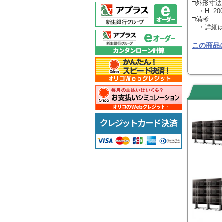
□外形寸法(
・H. 2003
□備考
・詳細は
この商品