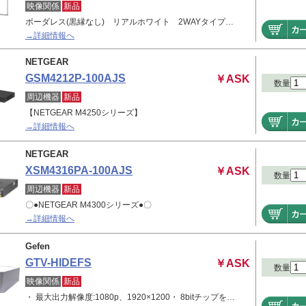
映像関係
新品
ボーダレス(黒縁なし) リアルホワイト 2WAYタイプ…
→詳細情報へ
NETGEAR
GSM4212P-100AJS
￥ASK
数量
周辺機器
新品
【NETGEAR M4250シリーズ】
→詳細情報へ
NETGEAR
XSM4316PA-100AJS
￥ASK
数量
周辺機器
新品
〇●NETGEAR M4300シリーズ●〇
→詳細情報へ
Gefen
GTV-HIDEFS
￥ASK
数量
映像関係
新品
・ 最大出力解像度:1080p、1920×1200・ 8bitチップを…