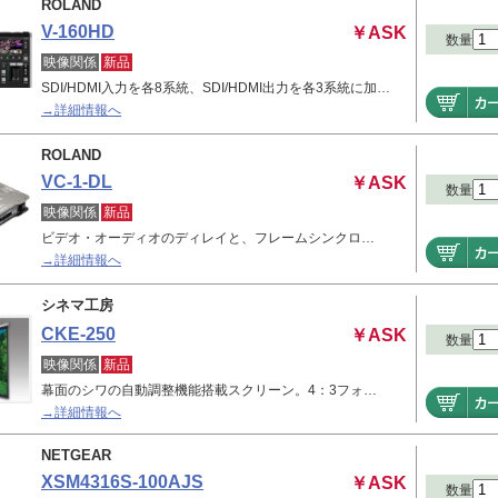
ROLAND
V-160HD
￥ASK
数量
映像関係
新品
SDI/HDMI入力を各8系統、SDI/HDMI出力を各3系統に加…
→詳細情報へ
ROLAND
VC-1-DL
￥ASK
数量
映像関係
新品
ビデオ・オーディオのディレイと、フレームシンクロ…
→詳細情報へ
シネマ工房
CKE-250
￥ASK
数量
映像関係
新品
幕面のシワの自動調整機能搭載スクリーン。4：3フォ…
→詳細情報へ
NETGEAR
XSM4316S-100AJS
￥ASK
数量