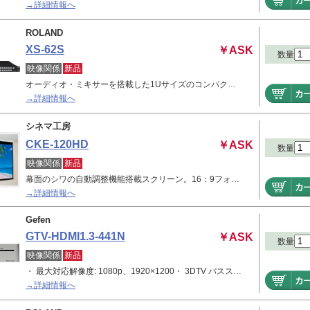
→詳細情報へ
ROLAND
XS-62S
￥ASK
数量
映像関係
新品
オーディオ・ミキサーを搭載した1Uサイズのコンパク…
→詳細情報へ
シネマ工房
CKE-120HD
￥ASK
数量
映像関係
新品
幕面のシワの自動調整機能搭載スクリーン。16：9フォ…
→詳細情報へ
Gefen
GTV-HDMI1.3-441N
￥ASK
数量
映像関係
新品
・ 最大対応解像度: 1080p、1920×1200・ 3DTV パスス…
→詳細情報へ