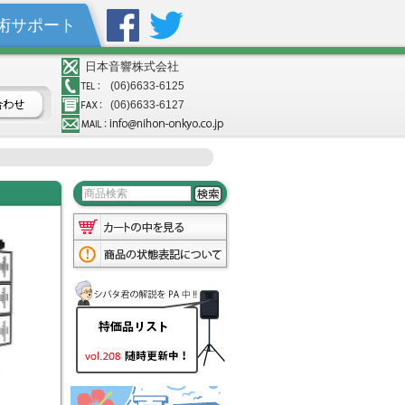
術サポート
日本音響株式会社
(06)6633-6125
(06)6633-6127