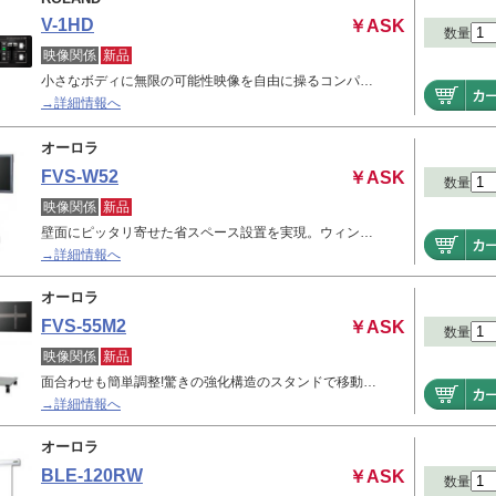
V-1HD
￥ASK
数量
映像関係
新品
小さなボディに無限の可能性映像を自由に操るコンパ…
→詳細情報へ
オーロラ
FVS-W52
￥ASK
数量
映像関係
新品
壁面にピッタリ寄せた省スペース設置を実現。ウィン…
→詳細情報へ
オーロラ
FVS-55M2
￥ASK
数量
映像関係
新品
面合わせも簡単調整!驚きの強化構造のスタンドで移動…
→詳細情報へ
オーロラ
BLE-120RW
￥ASK
数量