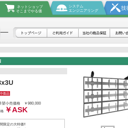
システム
ネットショップ
技
エンジニアリング
そこまでやる価
3x3U
特価品
希望小売価格
￥980,000
￥ASK
価格
間限定の大特価!!