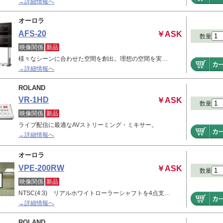
→詳細情報へ
オーロラ
AFS-20
￥ASK
数量
映像関係
新品
様々なシーンに合わせた空間を創出。理想の空間を実…
→詳細情報へ
ROLAND
VR-1HD
￥ASK
数量
映像関係
新品
ライブ配信に最適なAVストリーミング・ミキサー。
→詳細情報へ
オーロラ
VPE-200RW
￥ASK
数量
映像関係
新品
NTSC(4:3) リアルホワイトローラーシャフトを4点支…
→詳細情報へ
ROLAND