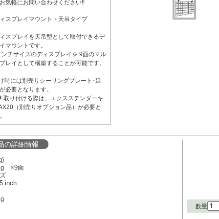
お気軽にお問い合わせください!!
ィスプレイマウント・天吊タイプ
ィスプレイを天吊型として取付できるデ
イマウントです。
5インチサイズのディスプレイを 9面のマル
プレイとして構築することが可能です。
け時には別売りシーリングプレート･延
が必要となります。
ﾝﾁを取り付ける際は、エクスステンダーキ
CAX20（別売りオプション品）が必要と
。
品の詳細情報
)
kg ×9面
ズ
inch
g
数量