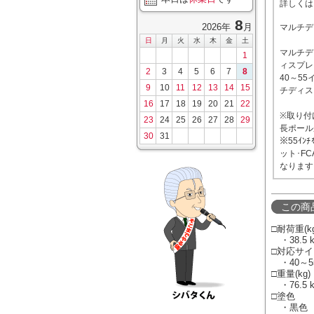
詳しくは
8
2026年
月
マルチデ
日
月
火
水
木
金
土
マルチデ
1
ィスプレ
2
3
4
5
6
7
8
40～5
9
10
11
12
13
14
15
チディス
16
17
18
19
20
21
22
※取り付
23
24
25
26
27
28
29
長ポール
30
31
※55ｲ
ット･F
なります
この商
□耐荷重(kg
・38.5 
□対応サイ
・40～55 
□重量(kg)
・76.5 k
□塗色
・黒色