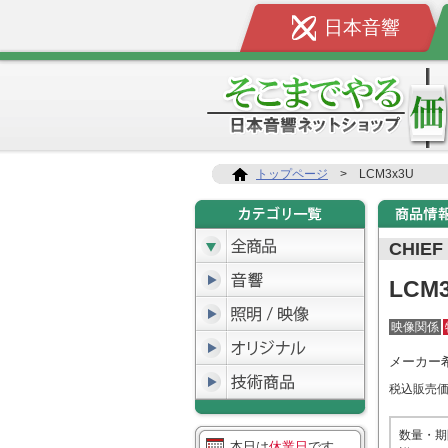
日本音響
トップページ
>
LCM3x3U
CHIEF
LCM
映像関係
メーカー
税込販売
数量・期
本日は
休業日
です