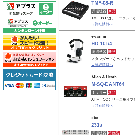
TMF-08-R
周辺機器
新品
TMF-08-Rは、ローラン
→詳細情報へ
e-comm
HD-101/4
周辺機器
新品
スタンダードなヘッドセッ
→詳細情報へ
Allen & Heath
M-SQ-DANT64
ミキサー
新品
AHM、SQシリーズ用オ
→詳細情報へ
dbx
231s
周辺機器
特価品