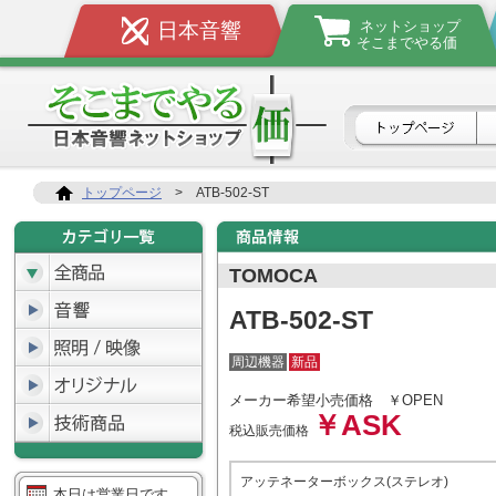
ネットショップ
日本音響
そこまでやる価
トップページ
>
ATB-502-ST
TOMOCA
ATB-502-ST
周辺機器
新品
メーカー希望小売価格
￥OPEN
￥ASK
税込販売価格
アッテネーターボックス(ステレオ)
本日は営業日です