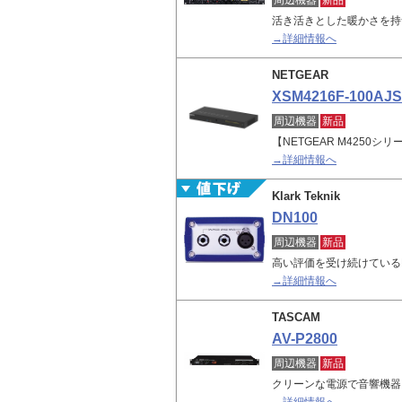
周辺機器
新品
活き活きとした暖かさを持
→詳細情報へ
NETGEAR
XSM4216F-100AJS
周辺機器
新品
【NETGEAR M4250シリ
→詳細情報へ
Klark Teknik
DN100
周辺機器
新品
高い評価を受け続けているD
→詳細情報へ
TASCAM
AV-P2800
周辺機器
新品
クリーンな電源で音響機器