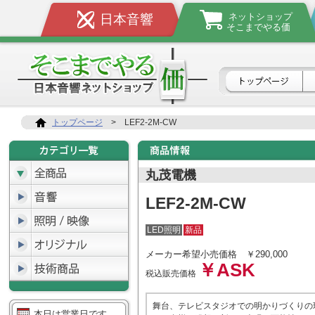
ネットショップ
日本音響
そこまでやる価
トップページ
>
LEF2-2M-CW
丸茂電機
LEF2-2M-CW
LED照明
新品
メーカー希望小売価格
￥290,000
￥ASK
税込販売価格
舞台、テレビスタジオでの明かりづくりの
本日は営業日です