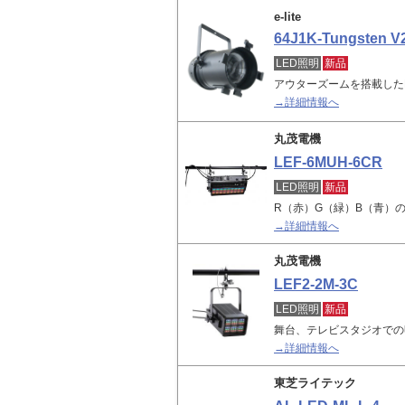
e-lite
64J1K-Tungsten V
LED照明
新品
アウターズームを搭載したLED
→詳細情報へ
丸茂電機
LEF-6MUH-6CR
LED照明
新品
R（赤）G（緑）B（青）
→詳細情報へ
丸茂電機
LEF2-2M-3C
LED照明
新品
舞台、テレビスタジオでの
→詳細情報へ
東芝ライテック