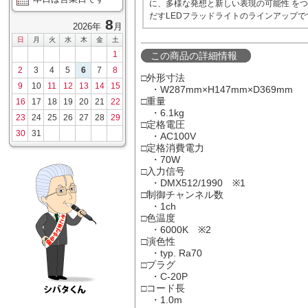
に、多様な発想と新しい表現の可能性 を
だすLEDフラッドライトのラインアップで
8
2026年
月
日
月
火
水
木
金
土
1
この商品の詳細情報
2
3
4
5
6
7
8
□外形寸法
9
10
11
12
13
14
15
・W287mm×H147mm×D369mm
□重量
16
17
18
19
20
21
22
・6.1kg
23
24
25
26
27
28
29
□定格電圧
30
31
・AC100V
□定格消費電力
・70W
□入力信号
・DMX512/1990 ※1
□制御チャンネル数
・1ch
□色温度
・6000K ※2
□演色性
・typ. Ra70
□プラグ
・C-20P
□コード長
・1.0m