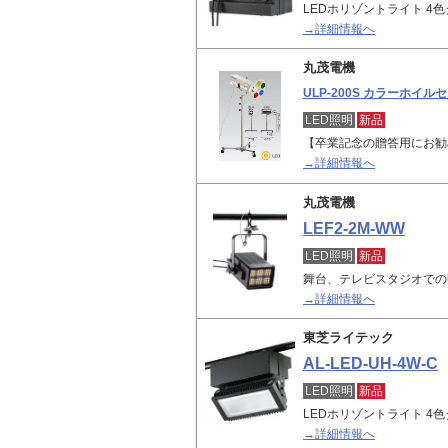
LEDホリゾントライト 4色
→詳細情報へ
丸茂電機
ULP-200S カラーホイル
LED照明
新品
【卒業記念の贈答用にお勧
→詳細情報へ
丸茂電機
LEF2-2M-WW
LED照明
新品
舞台、テレビスタジオでの
→詳細情報へ
東芝ライテック
AL-LED-UH-4W-C
LED照明
新品
LEDホリゾントライト 4色
→詳細情報へ