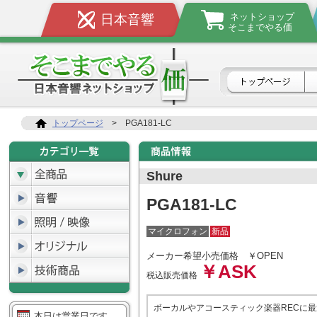
ネットショップ
日本音響
そこまでやる価
トップページ
>
PGA181-LC
Shure
PGA181-LC
マイクロフォン
新品
メーカー希望小売価格
￥OPEN
￥ASK
税込販売価格
ボーカルやアコースティック楽器RECに最
本日は営業日です