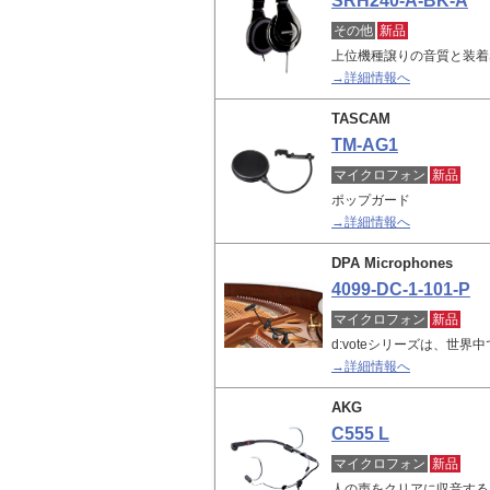
SRH240-A-BK-A
その他
新品
上位機種譲りの音質と装着感
→詳細情報へ
TASCAM
TM-AG1
マイクロフォン
新品
ポップガード
→詳細情報へ
DPA Microphones
4099-DC-1-101-P
マイクロフォン
新品
d:voteシリーズは、世界
→詳細情報へ
AKG
C555 L
マイクロフォン
新品
人の声をクリアに収音する