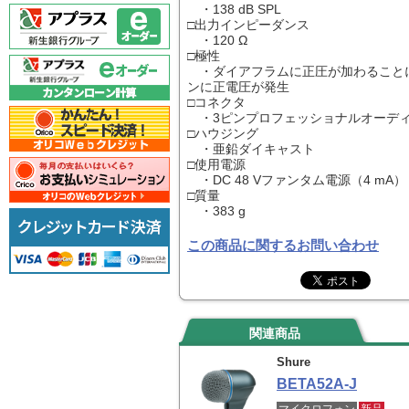
・138 dB SPL
□出力インピーダンス
・120 Ω
□極性
・ダイアフラムに正圧が加わることに
ンに正電圧が発生
□コネクタ
・3ピンプロフェッショナルオーディ
□ハウジング
・亜鉛ダイキャスト
□使用電源
・DC 48 Vファンタム電源（4 mA）
□質量
・383 g
この商品に関するお問い合わせ
関連商品
Shure
BETA52A-J