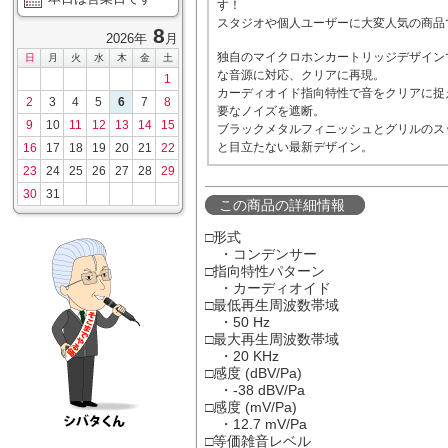
す！
スタジオや個人ユーザーに大変人気の商品
8
2026年
月
独自のマイクロホンカートリッジデザイン
日
月
火
水
木
金
土
な音源に対応、クリアに再現。
1
カーディオイド指向特性で音をクリアに捉
2
3
4
5
6
7
8
要なノイズを遮断。
9
10
11
12
13
14
15
ブラックメタルフィニッシュとグリルのス
と目立たない最新デザイン。
16
17
18
19
20
21
22
23
24
25
26
27
28
29
30
31
この商品の詳細情報
□形式
・コンデンサー
□指向特性パターン
・カーディオイド
□最低再生周波数帯域
・50 Hz
□最大再生周波数帯域
・20 KHz
□感度 (dBV/Pa)
・-38 dBV/Pa
□感度 (mV/Pa)
・12.7 mV/Pa
□等価雑音レベル