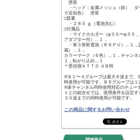
塗装
・ヘッド：金属メッシュ（鉄） ダ
０近似色） 塗装
□質量
・２８５ ｇ（電池含む）
□付属品
・マイクホルダー（φ３０〜φ３５，
アダプター付）…１，
・単３形乾電池（Ｒ６ＰＵ）…１，
蔵）…１，
カラーマーク（６色）…１，チャンネ
１，転がり止め…１
＊受信側ＡＴＴ０ ｄＢ時
※Ｂ１〜４グループは最大６波まで、
時使用が可能です。Ｂ６グループは１
※多チャンネル同時使用対応のチュー
トとの組合せでは、使用条件を設定す
３０波までの同時使用が可能です。
この商品に関するお問い合わせ
関連商品