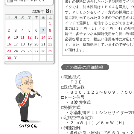
帯）の規格に適合したハンド型防滴ワイヤ
イクです。防水性能はＩＰＸ４を満足して
8
2026年
月
す。ＰＬＬシンセサイザー方式の採用によ
日
月
火
水
木
金
土
型に割り当てられた３０波の中の任意の１
イッチで選択し、送信することができます
1
出力は２ ｍＷ（Ｌ）／６ ｍＷ（Ｈ）の切
2
3
4
5
6
7
8
能で、多チャンネル同時使用から長い到達
9
10
11
12
13
14
15
必要な場合まで、幅広い使用条件に対応し
16
17
18
19
20
21
22
す。また、抗菌処理していますので安心し
い頂けます。
23
24
25
26
27
28
29
30
31
この商品の詳細情報
□電波型式
・Ｆ３Ｅ
□送信周波数
・８０６．１２５〜８０９．７５０ 
□トーン信号
・３波切換式
□発振方式
・水晶制御ＰＬＬシンセサイザー方
□定格空中線電力
・２ ｍＷ（Ｌ）／６ ｍＷ（Ｈ）
□到達距離
・条件の良い屋外にて約６０ ｍ：２