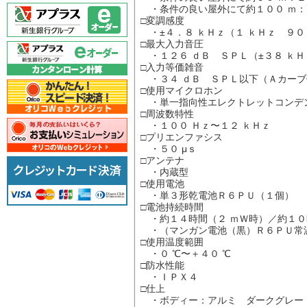
・条件の良い屋外にて約１００ ｍ：
□変調感度
・±４．８ ｋＨｚ（１ ｋＨｚ ９０
□最大入力音圧
・１２６ ｄＢ ＳＰＬ（±３８ ｋＨ
□入力等価雑音
・３４ ｄＢ ＳＰＬ以下（Ａカーブ
□使用マイクロホン
・単一指向性エレクトレットコンデ
□周波数特性
・１００ Ｈｚ〜１２ ｋＨｚ
□プリエンファシス
・５０ μｓ
□アンテナ
・内蔵型
□使用電池
・単３形乾電池Ｒ６ＰＵ（１個）
□電池持続時間
・約１４時間（２ ｍＷ時）／約１０
・（マンガン電池（黒）Ｒ６ＰＵ常
□使用温度範囲
・０ ℃〜＋４０ ℃
□防水性能
・ＩＰＸ４
□仕上
・ボディー：アルミ ダークグレー