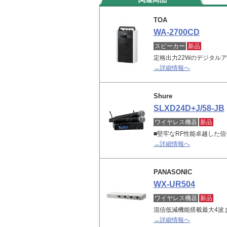
TOA
WA-2700CD
スピーカー
新品
定格出力22Wのデジタル
→詳細情報へ
Shure
SLXD24D+J/58-JB
ワイヤレス機器
新品
■堅牢なRF性能卓越した
→詳細情報へ
PANASONIC
WX-UR504
ワイヤレス機器
新品
混信低減機能搭載最大4波
→詳細情報へ