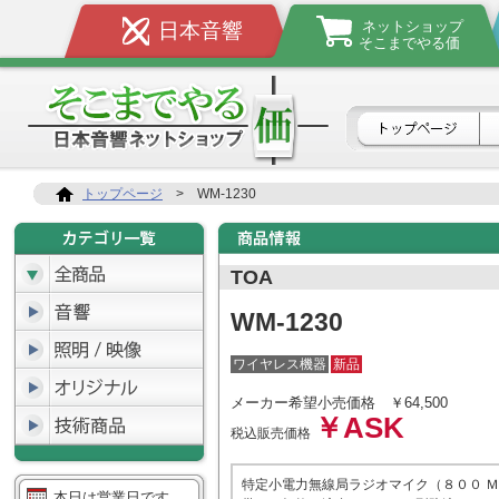
ネットショップ
日本音響
そこまでやる価
トップページ
>
WM-1230
TOA
WM-1230
ワイヤレス機器
新品
メーカー希望小売価格
￥64,500
￥ASK
税込販売価格
特定小電力無線局ラジオマイク（８００ 
本日は営業日です