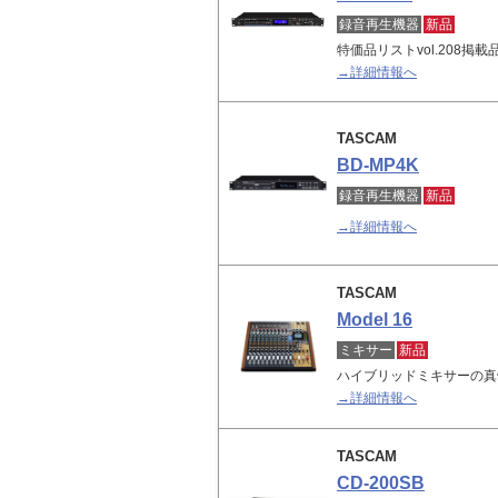
録音再生機器
新品
特価品リストvol.208掲
→詳細情報へ
TASCAM
BD-MP4K
録音再生機器
新品
→詳細情報へ
TASCAM
Model 16
ミキサー
新品
ハイブリッドミキサーの真骨頂
→詳細情報へ
TASCAM
CD-200SB