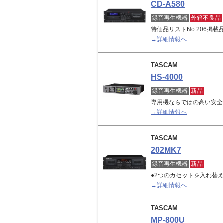
CD-A580
録音再生機器
外箱不良品
特価品リストNo.206掲
→詳細情報へ
TASCAM
HS-4000
録音再生機器
新品
専用機ならではの高い安全
→詳細情報へ
TASCAM
202MK7
録音再生機器
新品
●2つのカセットを入れ替えな
→詳細情報へ
TASCAM
MP-800U