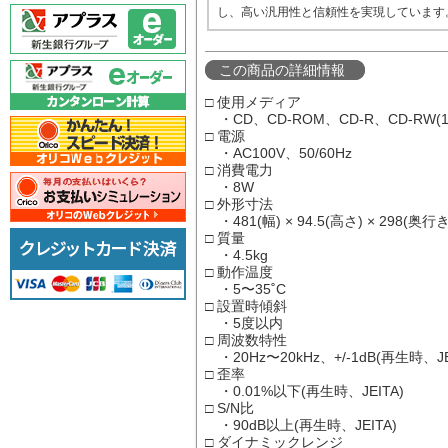
し、高い汎用性と信頼性を実現しています
この商品の詳細情報
□ 使用メディア
・CD、CD-ROM、CD-R、CD-RW(12
□ 電源
・AC100V、50/60Hz
□ 消費電力
・8W
□ 外形寸法
・481(幅) × 94.5(高さ) × 298(奥行
□ 質量
・4.5kg
□ 動作温度
・5〜35˚C
□ 設置時傾斜
・5度以内
□ 周波数特性
・20Hz〜20kHz、+/-1dB(再生時、JE
□ 歪率
・0.01%以下(再生時、JEITA)
□ S/N比
・90dB以上(再生時、JEITA)
□ ダイナミックレンジ