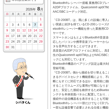
Bluetooth®レシーバー搭載 業務用CDプ
A2DPプロファイル、Qualcomm® aptXT
8
2026年
月
AAC/SBCコーデック対応。
日
月
火
水
木
金
土
1
「CD-200BT」は、既に多くの設備に導入
い実績と好評を得ているCD-200シリーズの
2
3
4
5
6
7
8
etooth®レシーバー機能を持った業務用C
9
10
11
12
13
14
15
ヤーです。
16
17
18
19
20
21
22
スマートホンはもとよりBluetooth®音楽
23
24
25
26
27
28
29
応したパソコンや携帯音楽プレーヤーから
タを音声出力することができます。
30
31
高音質のA2DPプロファイルに対応し、高
生のQualcomm® aptXTMおよびAAC/SB
ックにも対応しています。
Bluetooth®機器のペアリング設定は最大
登録可能。
『CD-200BT』側から接続を切り替えるこ
きるデバイスセレクト機能搭載により、不
断にもすぐに対応できるほか、使用前に接
することでスムーズな運用が可能になりま
また、安定した接続を維持するためBluetoo
ンテナを本体前面パネルに配置しており、
接続中の送信機器名を表示することも可能
Bluetooth®レシーバー部だけでなくCDプ
ー部も設備音響で必要とされる仕様と機能