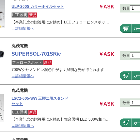
￥ASK
ULP-200S カラーホイルセット
数量
LED照明
新品
【卒業記念の贈答用にお勧め】LEDフォローピンスポッ…
→詳細情報へ
丸茂電機
SUPERSOL-701SR/e
￥ASK
数量
フォロースポット
新品
700Wクセノンピン演色性がよく鮮明な光が得られます
→詳細情報へ
丸茂電機
LSC2-605-WW 三脚二段スタンド
数量
￥ASK
セット
LED照明
新品
【卒業記念の贈答用にお勧め】舞台照明 LED 500W相当…
→詳細情報へ