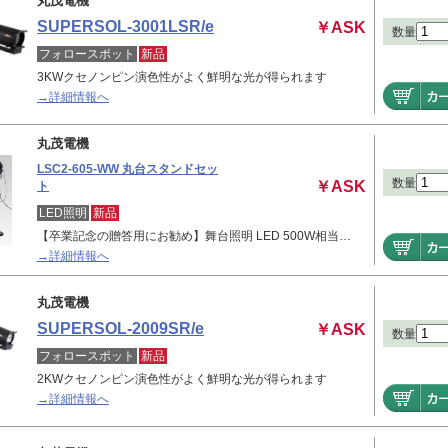
丸茂電機
SUPERSOL-3001LSR/e
￥ASK
数量
フォロースポット
新品
3KWクセノンピン演色性がよく鮮明な光が得られます
→詳細情報へ
丸茂電機
LSC2-605-WW 丸台スタンドセッ
数量
￥ASK
ト
LED照明
新品
【卒業記念の贈答用にお勧め】舞台照明 LED 500W相当…
→詳細情報へ
丸茂電機
SUPERSOL-2009SR/e
￥ASK
数量
フォロースポット
新品
2KWクセノンピン演色性がよく鮮明な光が得られます
→詳細情報へ