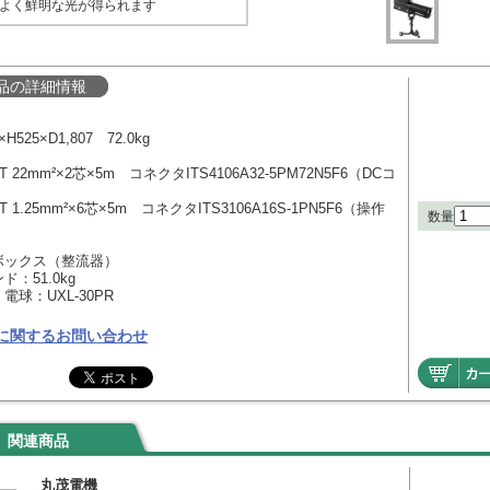
よく鮮明な光が得られます
品の詳細情報
525×D1,807 72.0kg
 22mm²×2芯×5m コネクタITS4106A32-5PM72N5F6（DCコ
 1.25mm²×6芯×5m コネクタITS3106A16S-1PN5F6（操作
数量
ックス（整流器）
：51.0kg
球：UXL-30PR
に関するお問い合わせ
関連商品
丸茂電機