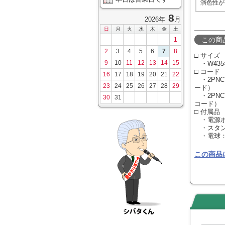
演色性が
8
2026年
月
日
月
火
水
木
金
土
この商
1
2
3
4
5
6
7
8
□ サイズ
9
10
11
12
13
14
15
・W435×H
□ コード
16
17
18
19
20
21
22
・2PNCT
23
24
25
26
27
28
29
ード）
・2PNCT
30
31
コード）
□ 付属品
・電源ボ
・スタンド
・電球：電
この商品