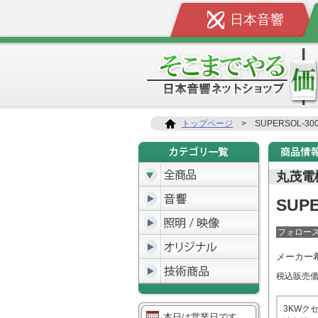
日本音響
トップページ
>
SUPERSOL-300
丸茂電
SUPE
フォロー
メーカー
税込販売
3KWク
本日は営業日です