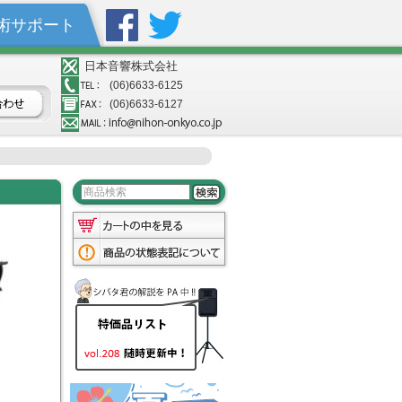
術サポート
日本音響株式会社
(06)6633-6125
(06)6633-6127