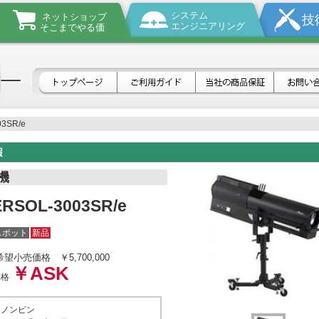
システム
ネットショップ
技
エンジニアリング
そこまでやる価
3SR/e
機
RSOL-3003SR/e
スポット
新品
希望小売価格
￥5,700,000
￥ASK
価格
セノンピン