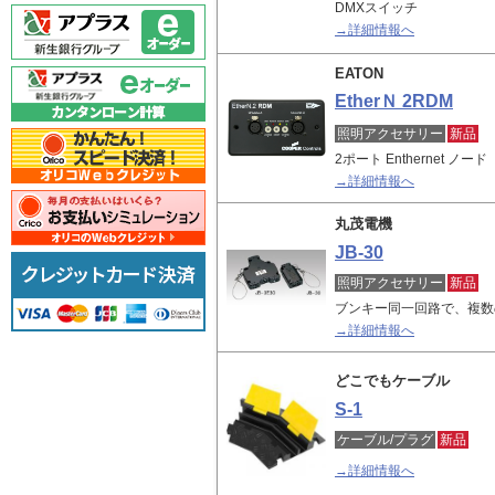
DMXスイッチ
→詳細情報へ
EATON
EtherＮ 2RDM
照明アクセサリー
新品
2ポート Enthernet ノード
→詳細情報へ
丸茂電機
JB-30
照明アクセサリー
新品
ブンキー同一回路で、複数
→詳細情報へ
どこでもケーブル
S-1
ケーブル/プラグ
新品
→詳細情報へ