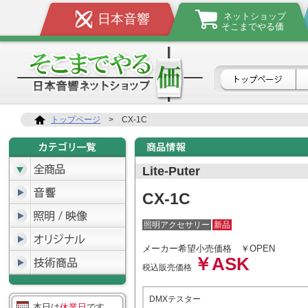
ネットショップ
日本音響
そこまでやる価
トップページ
>
CX-1C
Lite-Puter
CX-1C
照明アクセサリー
新品
メーカー希望小売価格
￥OPEN
￥ASK
税込販売価格
DMXテスター
本日は
休業日
です