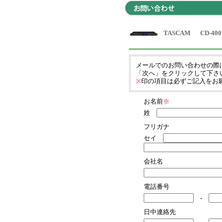
TASCAM
CD-40
メールでのお問い合わせの際
「次へ」をクリックして下さ
※
印の項目は必ずご記入をお
お名前
※
姓
フリガナ
セイ
会社名
電話番号
-
日中連絡先