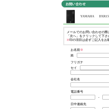
YAMAHA
DXR1
メールでのお問い合わせの際
「次へ」をクリックして下さ
※
印の項目は必ずご記入をお
お名前
※
姓
フリガナ
セイ
会社名
電話番号
-
日中連絡先